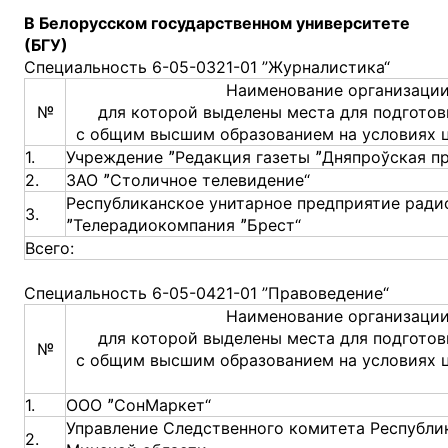
В Белорусском государственном университете
(БГУ)
Специальность 6-05-0321-01 ”Журналистика“
Наименование организации
№
для которой выделены места для подготов
с общим высшим образованием на условиях 
1.
Учреждение ˮРедакция газеты ˮДняпроўская пр
2.
ЗАО ˮСтоличное телевидение“
Республиканское унитарное предприятие ради
3.
ˮТелерадиокомпания ˮБрест“
Всего:
Специальность 6-05-0421-01 ”Правоведение“
Наименование организации
для которой выделены места для подготов
№
с общим высшим образованием на условиях 
1.
ООО ˮСонМаркет“
Управление Следственного комитета Республи
2.