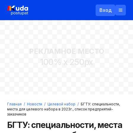
Вход
Назад
РЕКЛАМНОЕ МЕСТО
Логин
100% x 250px
Пароль
Ваш email
Забыли пароль?
Главная
/
Новости
/
Целевой набор
/
БГТУ: специальности,
Войти
места для целевого набора в 2023г., список предприятий-
заказчиков
Прислать пароль
Регистрация
БГТУ: специальности, места