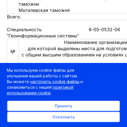
таможни
Могилевская таможня
Всего:
Специальность 6-05-0532-06
”Геоинформационные системы“
Наименование организации
для которой выделены места для подготов
№
с общим высшим образованием на условиях 
Научно-производственное государственное ре
Мы используем cookie-файлы для
1.
унитарное предприятие ”Национальное кадастр
улучшения вашей работы с сайтом.
Топографо-геодезическое республиканское ун
Вы можете
настроить cookie-файлы
и
2.
предприятие ”Белгеодезия“
ознакомиться с нашей
политикой
Республиканское унитарное предприятие ”Про
использования cookie
.
3.
Белгипрозем“
Кобринский филиал РУП ”Брестское агентство 
Принять
4.
регистрации и земельному кадастру“
Отклонить
Всего: