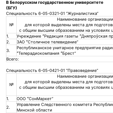
В Белорусском государственном университете
(БГУ)
Специальность 6-05-0321-01 ”Журналистика“
Наименование организации
№
для которой выделены места для подготов
с общим высшим образованием на условиях 
1.
Учреждение ˮРедакция газеты ˮДняпроўская пр
2.
ЗАО ˮСтоличное телевидение“
Республиканское унитарное предприятие ради
3.
ˮТелерадиокомпания ˮБрест“
Всего:
Специальность 6-05-0421-01 ”Правоведение“
Наименование организации
для которой выделены места для подготов
№
с общим высшим образованием на условиях 
1.
ООО ˮСонМаркет“
Управление Следственного комитета Республи
2.
Минской области