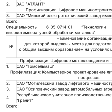
2.
ЗАО ˮАТЛАНТ“
Профилизация: Цифровое машиностроите
3.
ОАО ˮМинский электротехнический завод имени
Всего:
Специальность 6-05-0714-01 ”Технологии
высокотемпературной обработки металлов“
Наименование организации
для которой выделены места для подготов
№
с общим высшим образованием на условиях 
Профилизация:Цифровое металловедение и т
1.
ОАО ˮГомсельмаш“
Профилизация: Компьютерное проектирование ли
процессов
2.
ОАО ˮМогилёвский завод лифтового машиност
3.
ОАО ˮОсиповичский завод автомобильных агре
Республиканское унитарное производственное
4.
“Гранит”
Всего: