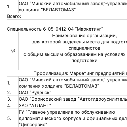
ОАО ˮМинский автомобильный завод“-управля
1.
холдинга ˮБЕЛАВТОМАЗ“
Всего:
Специальность 6-05-0412-04 ”Маркетинг“
Наименование организации,
для которой выделены места для подгот
специалистов
№
с общим высшим образованием на условиях
подготовки
Профилизация: Маркетинг предприятий
ОАО ˮМинский автомобильный завод“-управл
1.
компания холдинга ˮБЕЛАВТОМАЗ“
2.
ОАО ˮРуденск“
3.
ОАО ˮБорисовский завод ˮАвтогидроусилитель
4.
ЗАО ˮАТЛАНТ“
ГУ ˮГлавное управление по обслуживанию
5.
дипломатического корпуса и официальных дел
ˮДипсервис“