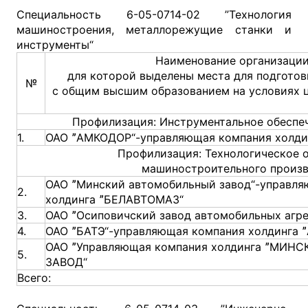
Специальность 6-05-0714-02 ”Технология
машиностроения, металлорежущие станки и
инструменты“
Наименование организации
для которой выделены места для подготов
№
с общим высшим образованием на условиях 
Профилизация: Инструментальное обеспе
1.
ОАО ˮАМКОДОР“-управляющая компания холди
Профилизация: Технологическое 
машиностроительного произ
ОАО ˮМинский автомобильный завод“-управля
2.
холдинга ˮБЕЛАВТОМАЗ“
3.
ОАО ˮОсиповичский завод автомобильных агре
4.
ОАО ˮБАТЭ“-управляющая компания холдинга 
ОАО ˮУправляющая компания холдинга ˮМИ
5.
ЗАВОД“
Всего: