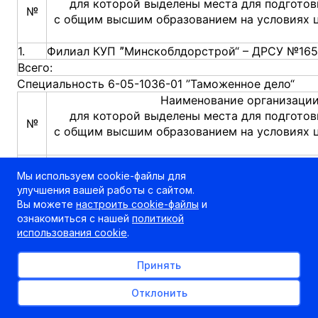
для которой выделены места для подготов
№
с общим высшим образованием на условиях 
1.
Филиал КУП ˮМинскоблдорстрой“ – ДРСУ №165
Всего:
Специальность 6-05-1036-01 ”Таможенное дело“
Наименование организации
для которой выделены места для подготов
№
с общим высшим образованием на условиях 
Брестская таможня
Мы используем cookie-файлы для
Витебская таможня
улучшения вашей работы с сайтом.
Гродненская таможня
Вы можете
настроить cookie-файлы
и
1.
Гомельская таможня
ознакомиться с нашей
политикой
Минская региональная, Минская центральная 
использования cookie
.
таможни
Могилевская таможня
Принять
Всего:
Отклонить
Специальность 6-05-1042-01 ”Транспортная