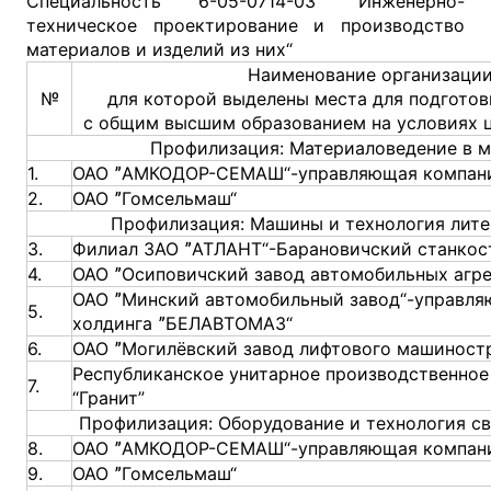
Специальность 6-05-0714-03 ”Инженерно-
техническое проектирование и производство
материалов и изделий из них“
Наименование организации
№
для которой выделены места для подготов
с общим высшим образованием на условиях 
Профилизация: Материаловедение в 
1.
ОАО ˮАМКОДОР-СЕМАШ“-управляющая компани
2.
ОАО ˮГомсельмаш“
Профилизация: Машины и технология лите
3.
Филиал ЗАО ˮАТЛАНТ“-Барановичский станкос
4.
ОАО ˮОсиповичский завод автомобильных агре
ОАО ˮМинский автомобильный завод“-управля
5.
холдинга ˮБЕЛАВТОМАЗ“
6.
ОАО ˮМогилёвский завод лифтового машиност
Республиканское унитарное производственное
7.
“Гранит”
Профилизация: Оборудование и технология с
8.
ОАО ˮАМКОДОР-СЕМАШ“-управляющая компани
9.
ОАО ˮГомсельмаш“