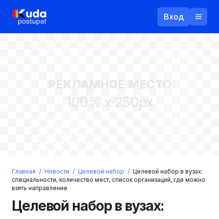
Вход
Назад
РЕКЛАМНОЕ МЕСТО
Логин
100% x 250px
Пароль
Ваш email
Забыли пароль?
Главная
/
Новости
/
Целевой набор
/
Целевой набор в вузах:
Войти
специальности, количество мест, список организаций, где можно
взять направление
Прислать пароль
Регистрация
Целевой набор в вузах: