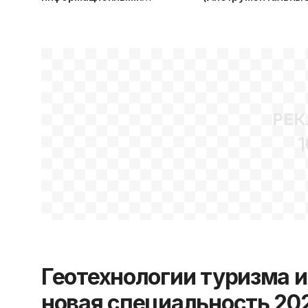
ресурсами — новая
средства и техноло
специальность 2022 г. в МГУ
проектирования
им. А. А. Кулешова
интеллектуальных 
— новая специальн
2022 г. в ПГУ
РЕК
1
Геотехнологии туризма 
новая специальность 202