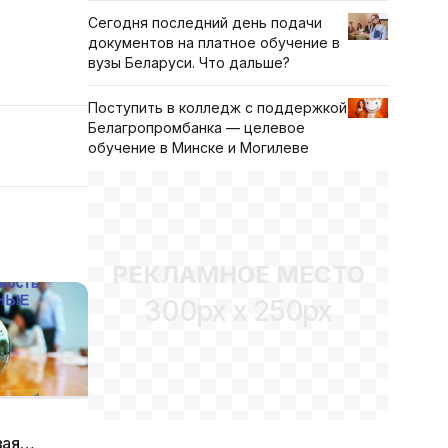
Сегодня последний день подачи
документов на платное обучение в
вузы Беларуси. Что дальше?
Поступить в колледж с поддержкой
Белагропромбанка — целевое
обучение в Минске и Могилеве
РЕКЛАМНОЕ МЕСТО
300px x 250px
Геотехнологии туризма и
Биоинженерия
экскурсионная
биоинформати
деятельность — новая
2022г. открыв
специальность 2022г. БГУ
новую специа
вая