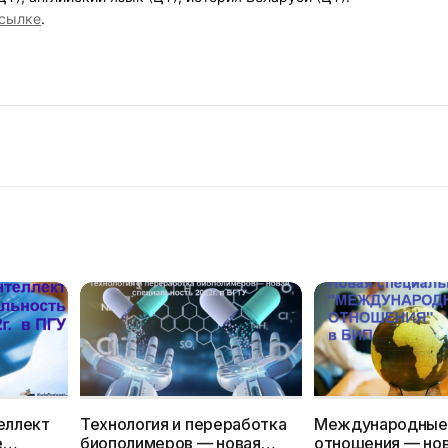
сылке
.
еллект
Технология и переработка
Международные
е
биополимеров — новая
отношения — но