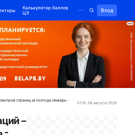
Калькулятор баллов
Вход
титоры
ЦЭ
Обучение для иностранцев
Курсы
Переподготовка
смотров страниц за полгода (январь -
01:16, 08 августа 2026
аций –
 -