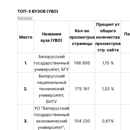
ТОП-5 ВУЗОВ (УВО)
Каталог
Процент от
Кол-во
общего
Название
Пе
Место
просмотров
количества
вуза (УВО)
страницы
просмотров
стр. сайта
Белорусский
1.
государственный
196 895
1,15 %
университет, БГУ
Белорусский
национальный
2.
технический
175 161
1,02 %
университет,
БНТУ
УО "Белорусский
государственный
3.
экономический
104 230
0,61%
университет",