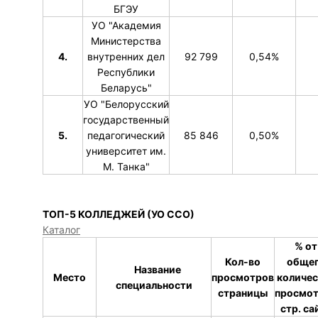
БГЭУ
УО "Академия
Министерства
4.
внутренних дел
92 799
0,54%
Республики
Беларусь"
УО "Белорусский
государственный
5.
педагогический
85 846
0,50%
университет им.
М. Танка"
ТОП-5 КОЛЛЕДЖЕЙ (УО ССО)
Каталог
% от
Кол-во
обще
Название
Место
просмотров
количес
специальности
страницы
просмо
стр. са