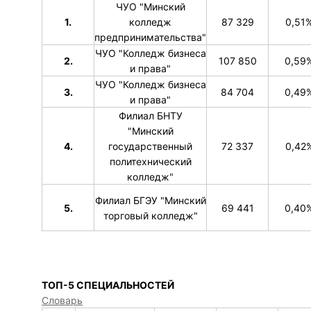
ЧУО "Минский
1.
колледж
87 329
0,51
предпринимательства"
ЧУО "Колледж бизнеса
2.
107 850
0,59
и права"
ЧУО "Колледж бизнеса
3.
84 704
0,49
и права"
Филиал БНТУ
"Минский
4.
государственный
72 337
0,42
политехнический
колледж"
Филиал БГЭУ "Минский
5.
69 441
0,40
торговый колледж"
ТОП-5 СПЕЦИАЛЬНОСТЕЙ
Словарь