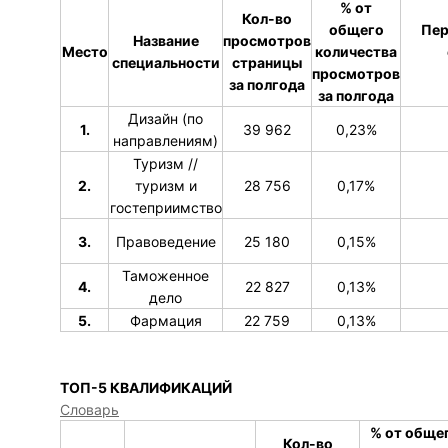
% от
Кол-во
общего
Пер
Название
просмотров
Место
количества
специальности
страницы
просмотров
за полгода
за полгода
Дизайн (по
1.
39 962
0,23%
направлениям)
Туризм //
2.
туризм и
28 756
0,17%
гостеприимство
3.
Правоведение
25 180
0,15%
Таможенное
4.
22 827
0,13%
дело
5.
Фармация
22 759
0,13%
ТОП-5 КВАЛИФИКАЦИЙ
Словарь
% от обще
Кол-во