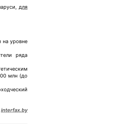
ларуси,
для
 на уровне
ители ряда
гетическим
500 млн (до
оходческий
,
interfax.by