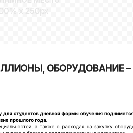
ЛАМНОЕ МЕСТО
00% x 250px
ИЛЛИОНЫ, ОБОРУДОВАНИЕ –
оду для студентов дневной формы обучения подниметс
овне прошлого года.
ециальностей, а также о расходах на закупку оборуд
y узнавал в беседе с представителями университета.