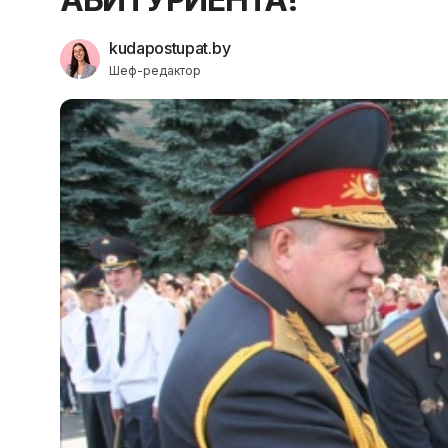
kudapostupat.by
Шеф-редактор