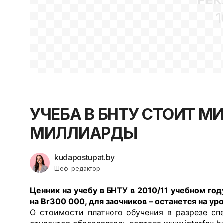
РЕК
1
УЧЕБА В БНТУ СТОИТ М
МИЛЛИАРДЫ
kudapostupat.by
Шеф-редактор
Ценник на учебу в БНТУ в 2010/11 учебном г
на Br300 000, для заочников – останется на ур
О стоимости платного обучения в разрезе сп
студентов обозреватель портала www.interfax.b