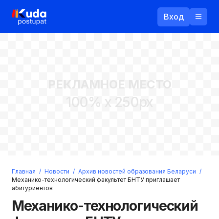
Вход
Назад
РЕКЛАМНОЕ МЕСТО
Логин
100% x 250px
Пароль
Ваш email
Забыли пароль?
Главная
/
Новости
/
Архив новостей образования Беларуси
/
Войти
Механико-технологический факультет БНТУ приглашает
абитуриентов
Прислать пароль
Регистрация
Механико-технологический