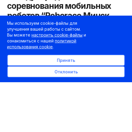
соревнования мобильных
роботов “Roborace Минск
2015”
Мы используем cookie-файлы для
улучшения вашей работы с сайтом.
Вы можете
настроить cookie-файлы
и
23.02.2015
ознакомиться с нашей
политикой
kudapostupat.by
использования cookie
.
Шеф-редактор
Принять
Отклонить
В рамках Дней мехатроники и
интеллектуальных систем 27-28 февраля
пройдут международные соревнования
мобильных роботов “Roborace Минск 2015”, 1