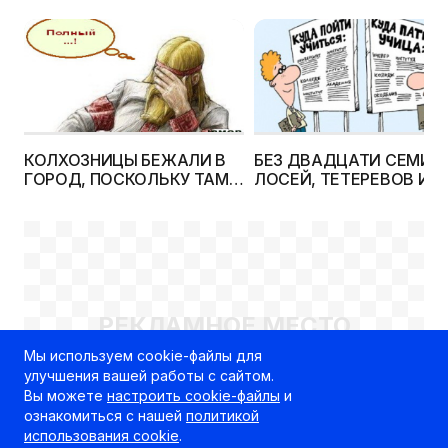
КОЛХОЗНИЦЫ БЕЖАЛИ В
БЕЗ ДВАДЦАТИ СЕМИ
ГОРОД, ПОСКОЛЬКУ ТАМ
ЛОСЕЙ, ТЕТЕРЕВОВ И
БЫЛО БОЛЬШЕ ЗДОРОВЫХ
НАСЕКОМЫХ, СРЕДИ
МУЖЧИН
КОТОРЫХ ЕСТЬ И НАШИ
ДРУЗЬЯ, У ЧЕЛОВЕКА Н
БУДУЩЕГО
РЕКЛАМНОЕ МЕСТО
100% x 250px
Мы используем cookie-файлы для
улучшения вашей работы с сайтом.
Вы можете
настроить cookie-файлы
и
ознакомиться с нашей
политикой
использования cookie
.