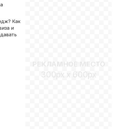
да
едж? Как
виза и
одавать
РЕКЛАМНОЕ МЕСТО
300px x 600px