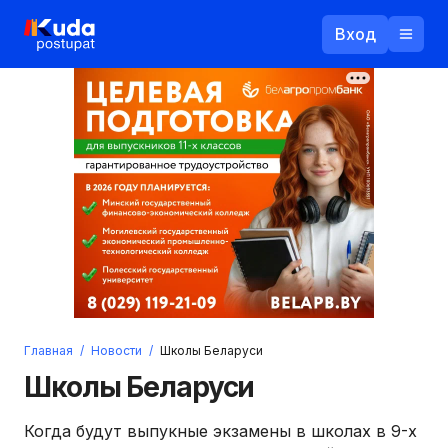
Вход
Назад
Логин
Пароль
Ваш email
Забыли пароль?
Главная
/
Новости
/
Школы Беларуси
Войти
Школы Беларуси
Прислать пароль
Регистрация
Когда будут выпукные экзамены в школах в 9-х