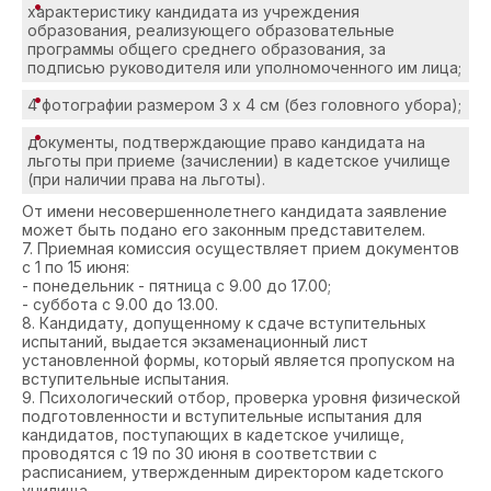
характеристику кандидата из учреждения
образования, реализующего образовательные
программы общего среднего образования, за
подписью руководителя или уполномоченного им лица;
4 фотографии размером 3 х 4 см (без головного убора);
документы, подтверждающие право кандидата на
льготы при приеме (зачислении) в кадетское училище
(при наличии права на льготы).
От имени несовершеннолетнего кандидата заявление
может быть подано его законным представителем.
7. Приемная комиссия осуществляет прием документов
с 1 по 15 июня:
- понедельник - пятница с 9.00 до 17.00;
- суббота с 9.00 до 13.00.
8. Кандидату, допущенному к сдаче вступительных
испытаний, выдается экзаменационный лист
установленной формы, который является пропуском на
вступительные испытания.
9. Психологический отбор, проверка уровня физической
подготовленности и вступительные испытания для
кандидатов, поступающих в кадетское училище,
проводятся с 19 по 30 июня в соответствии с
расписанием, утвержденным директором кадетского
училища.