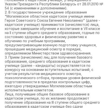
Указом Президента Республики Беларусь от 28.01.2010 №
54 (с изменениями и дополнениями).
2. В государственное учреждение образования
"Могилевское областное кадетское училище имени
Героя Советского Союза Евгения Николаенко" (далее -
кадетское училище) принимаются (зачисляются) лица,
которые завершили обучение и воспитание в VII классе
на II ступени общего среднего образования, годные по
состоянию здоровья и физическому развитию к
обучению по учебным программам,
предусматривающим военную подготовку учащихся,
прошедшие медицинский осмотр в порядке,
определяемом Министерством здравоохранения.
3. Прием (зачисление) лиц для получения базового
образования, среднего образования в кадетском
училище (далее - кандидаты) осуществляется по
конкурсу на основании вступительных испытаний, с
учетом результатов медицинского осмотра,
психологического отбора, проверки уровня физической
подготовленности в пределах контрольных цифр,
ежегодно утверждаемых Могилевским областным
исполнительным комитетом.
Лица, получившие общее базовое образование в
кадетском училище, по их желанию продолжают
получение образования на III ступени общего среднего
образования в кадетском училище без сдачи