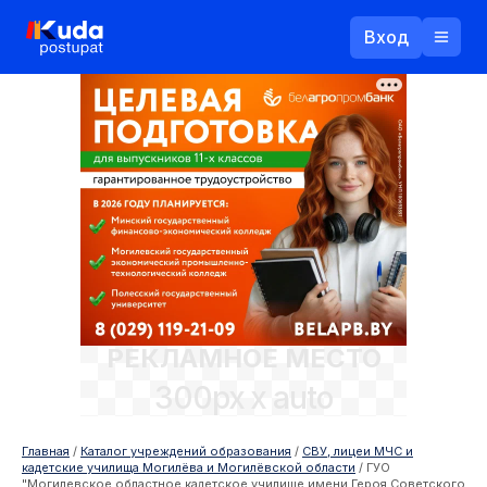
Вход
Назад
Логин
Пароль
Ваш email
РЕКЛАМНОЕ МЕСТО
Забыли пароль?
300px x auto
Войти
Прислать пароль
Регистрация
Главная
/
Каталог учреждений образования
/
СВУ, лицеи МЧС и
кадетские училища Могилёва и Могилёвской области
/
ГУО
"Могилевское областное кадетское училище имени Героя Советского