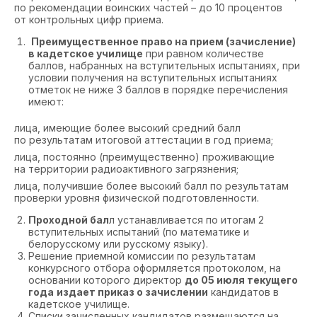
по рекомендации воинских частей – до 10 процентов
от контрольных цифр приема.
Преимущественное право на прием (зачисление)
в кадетское училище
при равном количестве
баллов, набранных на вступительных испытаниях, при
условии получения на вступительных испытаниях
отметок не ниже 3 баллов в порядке перечисления
имеют:
лица, имеющие более высокий средний балл
по результатам итоговой аттестации в год приема;
лица, постоянно (преимущественно) проживающие
на территории радиоактивного загрязнения;
лица, получившие более высокий балл по результатам
проверки уровня физической подготовленности.
Проходной бал
л устанавливается по итогам 2
вступительных испытаний (по математике и
белорусскому или русскому языку).
Решение приемной комиссии по результатам
конкурсного отбора оформляется протоколом, на
основании которого директор
до 05 июля текущего
года
издает приказ о зачислении
кандидатов в
кадетское училище.
Списки зачисленных кандидатов размещаются на