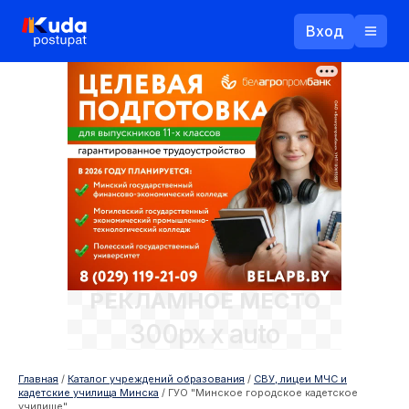
Вход
Назад
Логин
Пароль
Ваш email
РЕКЛАМНОЕ МЕСТО
Забыли пароль?
300px x auto
Войти
Прислать пароль
Регистрация
Главная
/
Каталог учреждений образования
/
СВУ, лицеи МЧС и
кадетские училища Минска
/
ГУО "Минское городское кадетское
училище"