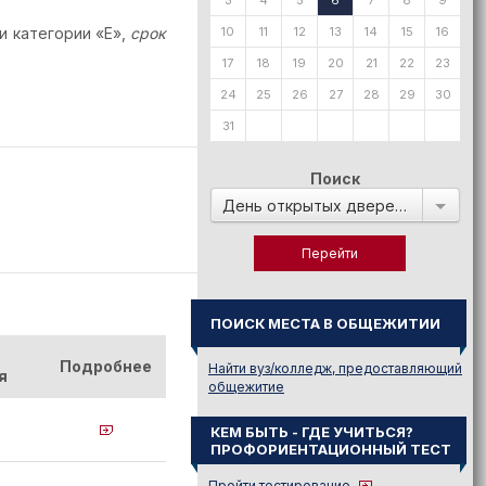
3
4
5
6
7
8
9
и категории «Е»,
срок
10
11
12
13
14
15
16
17
18
19
20
21
22
23
24
25
26
27
28
29
30
31
Поиск
День открытых дверей в:
ПОИСК МЕСТА В ОБЩЕЖИТИИ
Подробнее
Найти вуз/колледж, предоставляющий
я
общежитие
КЕМ БЫТЬ - ГДЕ УЧИТЬСЯ?
ПРОФОРИЕНТАЦИОННЫЙ ТЕСТ
Пройти тестирование