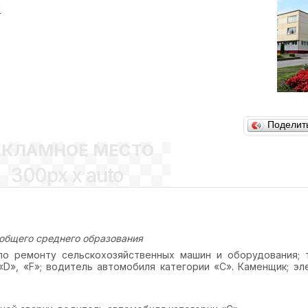
4
Поделит
ЕКЛАМНОЕ МЕСТО
300px x auto
общего среднего образования
о ремонту сельскохозяйственных машин и оборудования; 
«
D
», «
F
»; водитель автомобиля категории «С». Каменщик; э