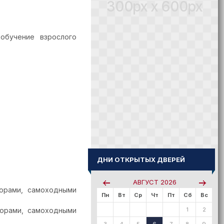
300px x 600px
обучение взрослого
ДНИ ОТКРЫТЫХ ДВЕРЕЙ
АВГУСТ
2026
торами, самоходными
Пн
Вт
Ср
Чт
Пт
Сб
Вс
торами, самоходными
1
2