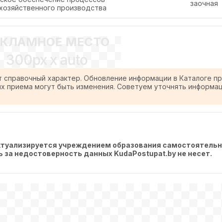
заочная
хозяйственного производства
ЕКЛАМНОЕ МЕСТО
300px x auto
т справочный характер. Обновление информации в Каталоге п
ях приема могут быть изменения. Советуем уточнять информа
актуализируется учреждением образования самостоятельн
ть за недостоверность данных KudaPostupat.by не несет.