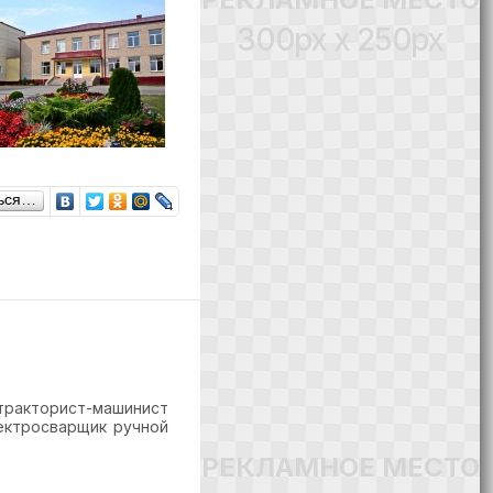
300px x 250px
ься…
тракторист-машинист
лектросварщик ручной
РЕКЛАМНОЕ МЕСТО