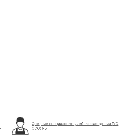
Средние специальные учебные заведения (УО
Б
ССО) РБ