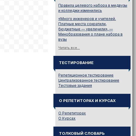
Правила целевого набора в медвузы
и колледжи изменились
«Много инженеров и учителей.
Платные места сократили,
бюджетные — увеличили», —
Минобразования о плане набора в
вузы
Читать все...
ТЕСТИРОВАНИЕ
Репетиционное тестирование
Централизованное тестирование
Тестовые задания
О РЕПЕТИТОРАХ И КУРСАХ
О Репетиторах
О Курсах
ТОЛКОВЫЙ СЛОВАРЬ