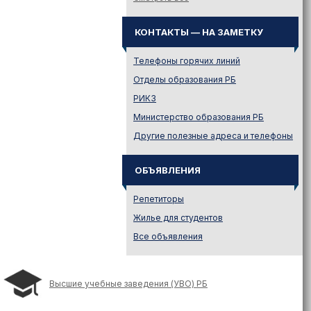
Законодательство
Иностранному абитуриенту
КОНТАКТЫ — НА ЗАМЕТКУ
Куда поступать на твою
специальность?
Телефоны горячих линий
Куда поступать? — Это надо
Отделы образования РБ
знать!
РИКЗ
Новости образования и не
Министерство образования РБ
только
Другие полезные адреса и телефоны
Подготовительные курсы
Подготовка к ЦЭ и ЦТ.
Репетиторы
ОБЪЯВЛЕНИЯ
Поступление в вузы
Репетиторы
Поступление в колледжи
Жилье для студентов
Профориентация
Все объявления
Проходные баллы в вузах
Беларуси
Распределение
Высшие учебные заведения (УВО) РБ
Репетиционное
тестирование (РТ)