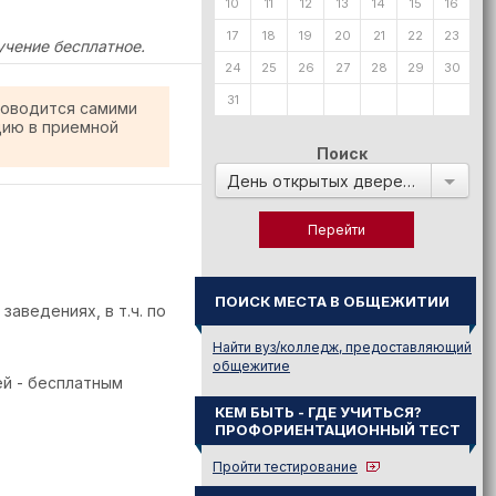
10
11
12
13
14
15
16
17
18
19
20
21
22
23
учение бесплатное.
24
25
26
27
28
29
30
31
роводится самими
цию в приемной
Поиск
День открытых дверей в:
ПОИСК МЕСТА В ОБЩЕЖИТИИ
аведениях, в т.ч. по
Найти вуз/колледж, предоставляющий
общежитие
й - бесплатным
КЕМ БЫТЬ - ГДЕ УЧИТЬСЯ?
ПРОФОРИЕНТАЦИОННЫЙ ТЕСТ
Пройти тестирование