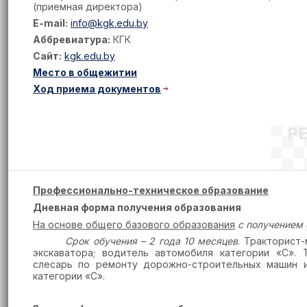
(приемная директора)
E-mail:
info@kgk.edu.by
Аббревиатура:
КГК
Сайт:
kgk.edu.by
Место в общежитии
Ход приема документов
Р
Профессионально-техническое образование
Дневная форма получения образования
На основе общего базового образования
с получением 
Срок обучения –
2 года 10 месяцев
.
Тракторист-
экскаватора; водитель автомобиля категории «С». 
слесарь по ремонту дорожно-строительных машин и 
категории «С».