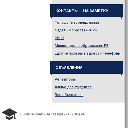
Законодательство
Иностранному абитуриенту
КОНТАКТЫ — НА ЗАМЕТКУ
Куда поступать на твою
специальность?
Телефоны горячих линий
Куда поступать? — Это надо
Отделы образования РБ
знать!
РИКЗ
Новости образования и не
Министерство образования РБ
только
Другие полезные адреса и телефоны
Подготовительные курсы
Подготовка к ЦЭ и ЦТ.
Репетиторы
ОБЪЯВЛЕНИЯ
Поступление в вузы
Репетиторы
Поступление в колледжи
Жилье для студентов
Профориентация
Все объявления
Проходные баллы в вузах
Беларуси
Распределение
Высшие учебные заведения (УВО) РБ
Репетиционное
тестирование (РТ)