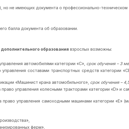
),
но не имеющих документа о профессионально-техническом 
его балла документа об образовании.
м
дополнительного образования
взрослых возможны:
 управления автомобилями категории «С»,
срок обучения – 3 ме
 управления составами транспортных средств категории «С
фикации «Машинист крана автомобильного»,
срок обучения – 4,
а право управления колесными тракторами категории «
D
» и с
а право управления самоходными машинами категории «Е» (м
роизводства»,
анизированных ферм»,