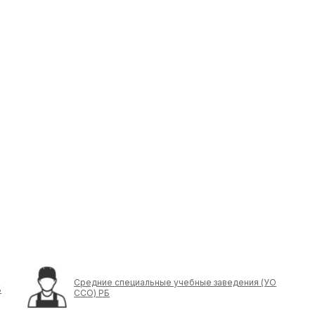
Средние специальные учебные заведения (УО
Б
ССО) РБ