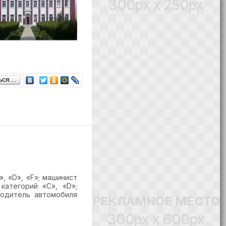
300px x 250px
ься…
», «
D
», «
F
»; машинист
 категорий «
C
», «
D
»;
водитель автомобиля
РЕКЛАМНОЕ МЕСТО
300px x 600px