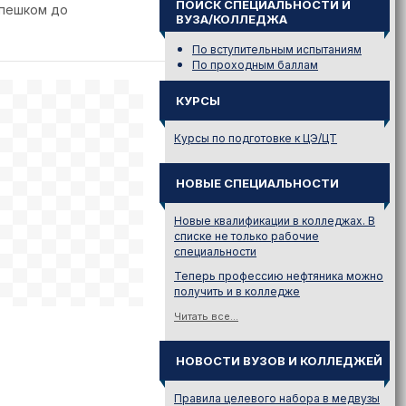
ПОИСК СПЕЦИАЛЬНОСТИ И
 пешком до
ВУЗА/КОЛЛЕДЖА
По вступительным испытаниям
По проходным баллам
КУРСЫ
Курсы по подготовке к ЦЭ/ЦТ
НОВЫЕ СПЕЦИАЛЬНОСТИ
Новые квалификации в колледжах. В
списке не только рабочие
специальности
Теперь профессию нефтяника можно
получить и в колледже
Читать все...
НОВОСТИ ВУЗОВ И КОЛЛЕДЖЕЙ
Правила целевого набора в медвузы