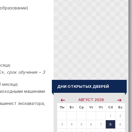
образовании)
сяца;
Е»,
срок обучения – 3
5 месяца;
ДНИ ОТКРЫТЫХ ДВЕРЕЙ
амоходными машинами
АВГУСТ
2026
ашинист экскаватора,
Пн
Вт
Ср
Чт
Пт
Сб
Вс
1
2
3
4
5
6
7
8
9