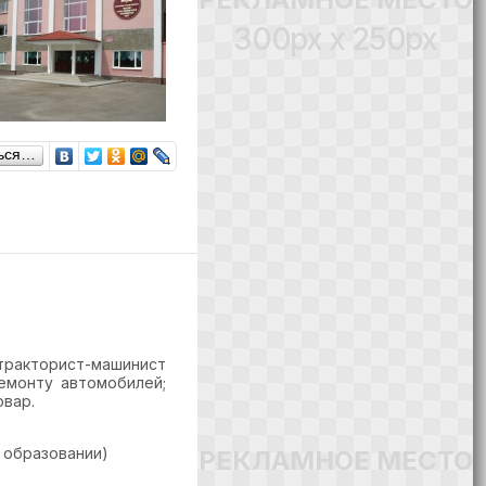
300px x 250px
ься…
тракторист-машинист
ремонту автомобилей;
овар.
 образовании)
РЕКЛАМНОЕ МЕСТО