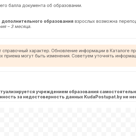
его балла документа об образовании.
м
дополнительного образования
взрослых возможна перепод
ия – 3 месяца.
т справочный характер. Обновление информации в Каталоге п
ях приема могут быть изменения. Советуем уточнять информа
актуализируется учреждением образования самостоятель
венность за недостоверность данных KudaPostupat.by не не