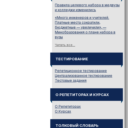
Правила целевого набора в медвузы
и колледжи изменились
«Много инженеров и учителей.
Платные места сократили,
бюджетные — увеличили», —
Минобразования о плане набора в
вузы
Читать все...
ТЕСТИРОВАНИЕ
Репетиционное тестирование
Централизованное тестирование
Тестовые задания
О РЕПЕТИТОРАХ И КУРСАХ
О Репетиторах
О Курсах
ТОЛКОВЫЙ СЛОВАРЬ