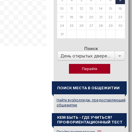
3
4
5
6
7
8
9
10
11
12
13
14
15
16
17
18
19
20
21
22
23
24
25
26
27
28
29
30
31
Поиск
День открытых дверей в:
ПОИСК МЕСТА В ОБЩЕЖИТИИ
Найти вуз/колледж, предоставляющий
общежитие
КЕМ БЫТЬ - ГДЕ УЧИТЬСЯ?
ПРОФОРИЕНТАЦИОННЫЙ ТЕСТ
Пройти тестирование