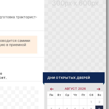
300px x 600px
готовка тракторист-
роводится самими
цию в приемной
но
сет.
ДНИ ОТКРЫТЫХ ДВЕРЕЙ
АВГУСТ
2026
Пн
Вт
Ср
Чт
Пт
Сб
Вс
1
2