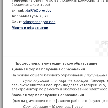
Телефон:
(8 01644) 4 00 98 (приемная комиссия), 2 48 11
(приемная директора)
E-mail:
ptu163@brest.by
Аббревиатура:
ДГАК
Сайт:
облагрпплдрог.бел
Место в общежитии
Р
Профессионально-техническое образование
Дневная форма получения образования
На основе общего базового образования
с получением 
Срок обучения – 2 года 10 месяцев.
Слесарь 
сельскохозяйственного производства категорий «С»,
электромонтер по ремонту и обслуживанию электрообо
Заочная форма получения образования
(для лиц, имеющих квалификацию рабочего (служащего
Срок обучения – 10 месяцев.
Повар.