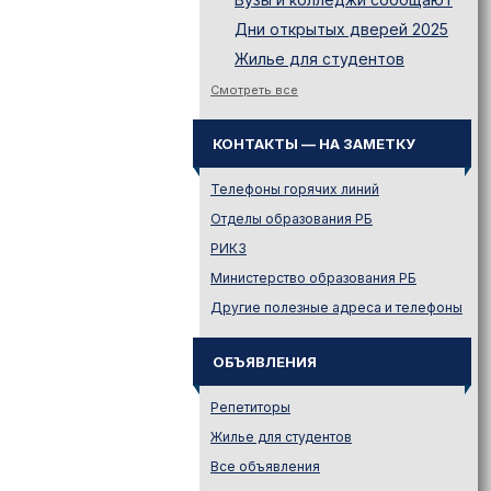
Дни открытых дверей 2025
Жилье для студентов
Законодательство
Смотреть все
Иностранному абитуриенту
КОНТАКТЫ — НА ЗАМЕТКУ
Куда поступать на твою
специальность?
Телефоны горячих линий
Куда поступать? — Это надо
знать!
Отделы образования РБ
Новости образования и не
РИКЗ
только
Министерство образования РБ
Подготовительные курсы
Другие полезные адреса и телефоны
Подготовка к ЦЭ и ЦТ.
Репетиторы
ОБЪЯВЛЕНИЯ
Поступление в вузы
Поступление в колледжи
Репетиторы
Профориентация
Жилье для студентов
Проходные баллы в вузах
Все объявления
Беларуси