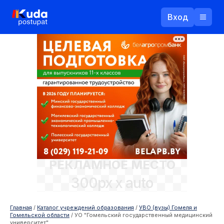
Вход
Назад
Логин
Пароль
Ваш email
РЕКЛАМНОЕ МЕСТО
Забыли пароль?
300px x auto
Войти
Прислать пароль
Регистрация
Главная
/
Каталог учреждений образования
/
УВО (вузы) Гомеля и
Гомельской области
/
УО "Гомельский государственный медицинский
университет"