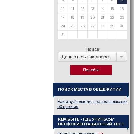
3
4
5
6
7
8
9
10
11
12
13
14
15
16
17
18
19
20
21
22
23
24
25
26
27
28
29
30
31
Поиск
День открытых дверей в:
ПОИСК МЕСТА В ОБЩЕЖИТИИ
Найти вуз/колледж, предоставляющий
общежитие
КЕМ БЫТЬ - ГДЕ УЧИТЬСЯ?
ПРОФОРИЕНТАЦИОННЫЙ ТЕСТ
Пройти тестирование