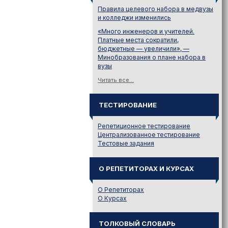
Правила целевого набора в медвузы
и колледжи изменились
«Много инженеров и учителей.
Платные места сократили,
бюджетные — увеличили», —
Минобразования о плане набора в
вузы
Читать все...
ТЕСТИРОВАНИЕ
Репетиционное тестирование
Централизованное тестирование
Тестовые задания
О РЕПЕТИТОРАХ И КУРСАХ
О Репетиторах
О Курсах
ТОЛКОВЫЙ СЛОВАРЬ