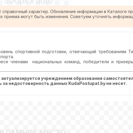
300px x auto
т справочный характер. Обновление информации в Каталоге п
ях приема могут быть изменения. Советуем уточнять информа
овень спортивной подготовки, отвечающий требованиям Ти
порта.
еся членами национальных команд, победители и призеры
, актуализируется учреждением образования самостоятел
ть за недостоверность данных KudaPostupat.by не несет.
ЕКЛАМНОЕ МЕСТО