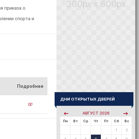
300px x 600px
я приказа о
влении спорта и
Подробнее
ДНИ ОТКРЫТЫХ ДВЕРЕЙ
АВГУСТ
2026
Пн
Вт
Ср
Чт
Пт
Сб
Вс
1
2