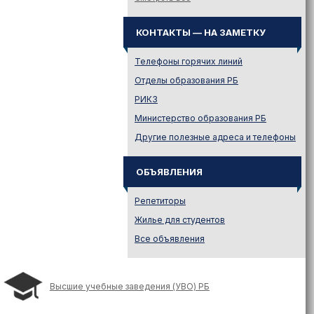
Законодательство
Иностранному абитуриенту
КОНТАКТЫ — НА ЗАМЕТКУ
Куда поступать на твою
специальность?
Телефоны горячих линий
Куда поступать? — Это надо
Отделы образования РБ
знать!
РИКЗ
Новости образования и не
Министерство образования РБ
только
Другие полезные адреса и телефоны
Подготовительные курсы
Подготовка к ЦЭ и ЦТ.
Репетиторы
ОБЪЯВЛЕНИЯ
Поступление в вузы
Репетиторы
Поступление в колледжи
Жилье для студентов
Профориентация
Все объявления
Проходные баллы в вузах
Беларуси
Распределение
Высшие учебные заведения (УВО) РБ
Репетиционное
тестирование (РТ)