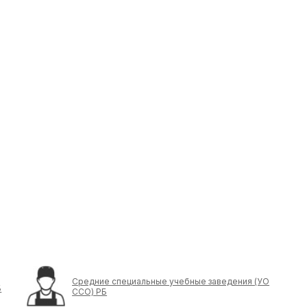
Средние специальные учебные заведения (УО
Б
ССО) РБ