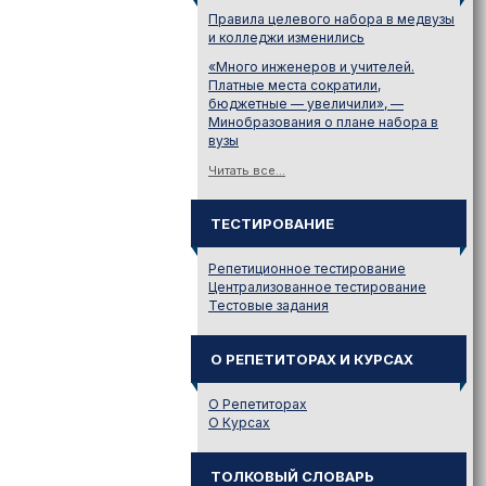
Правила целевого набора в медвузы
и колледжи изменились
«Много инженеров и учителей.
Платные места сократили,
бюджетные — увеличили», —
Минобразования о плане набора в
вузы
Читать все...
ТЕСТИРОВАНИЕ
Репетиционное тестирование
Централизованное тестирование
Тестовые задания
О РЕПЕТИТОРАХ И КУРСАХ
О Репетиторах
О Курсах
ТОЛКОВЫЙ СЛОВАРЬ