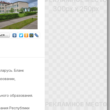
300px x 250px
ься…
ларусь. Бланк
азовании,
ьного образования.
РЕКЛАМНОЕ МЕСТО
вания Республики