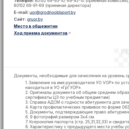
Телефон:
80152 69-93-10; 69-92-10 (приемная комиссия)
80152 69-91-69 (приемная директора)
E-mail:
uor@grodnooblsport.by
Сайт:
gruor.by
Место в общежитии
Ход приема документов
Р
Документы, необходимые для зачисления на уровень с
1. Заявление на имя руководителя УО VOP» по ус
находиться в УО «ГрГУОР».
2. Оригиналы документа об общем среднем образ
сертификаты ЦЭ по учебным предметам)
3. Справка АДСМ о годности абитуриента для зачи
4. Карта профилактических прививок по форме 063
5. Документы, подтверждающие право абитуриент
6. 9 фотографий размером 3х4 см.
7. Ксерокопия паспорта (стр. 25,31,32,33) и свиде
8. Характеристику с предыдущего места учёбы у