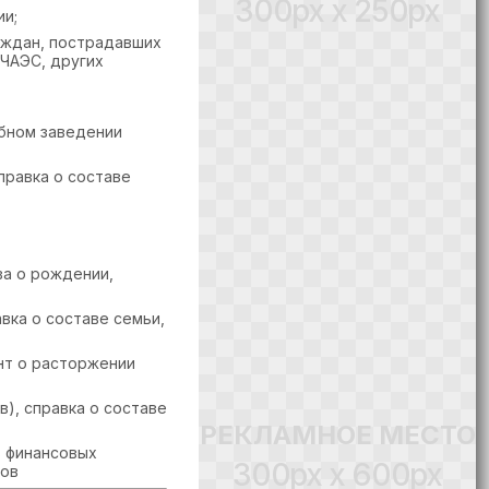
300px x 250px
и;
аждан, пострадавших
 ЧАЭС, других
бном заведении
равка о составе
ва о рождении,
вка о составе семьи,
нт о расторжении
), справка о составе
РЕКЛАМНОЕ МЕСТО
в финансовых
300px x 600px
тов