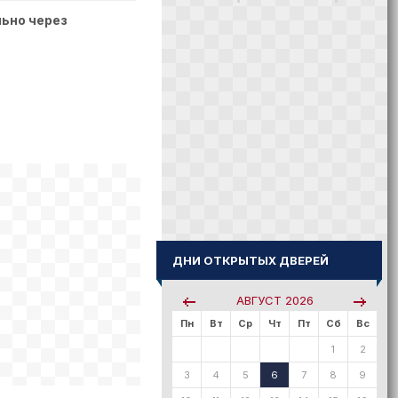
ьно через
ДНИ ОТКРЫТЫХ ДВЕРЕЙ
АВГУСТ
2026
Пн
Вт
Ср
Чт
Пт
Сб
Вс
1
2
3
4
5
6
7
8
9