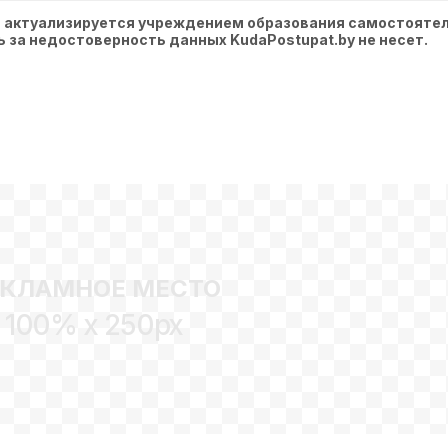
, актуализируется учреждением образования самостоятел
ть за недостоверность данных KudaPostupat.by не несет.
ЕКЛАМНОЕ МЕСТО
100% x 250px