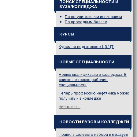
ПОИСК СПЕЦИАЛЬНОСТИ И
ВУЗА/КОЛЛЕДЖА
По вступительным испытаниям
По проходным баллам
КУРСЫ
Курсы по подготовке к ЦЭ/ЦТ
НОВЫЕ СПЕЦИАЛЬНОСТИ
Новые квалификации в колледжах. В
списке не только рабочие
специальности
Теперь профессию нефтяника можно
получить и в колледже
Читать все...
НОВОСТИ ВУЗОВ И КОЛЛЕДЖЕЙ
Правила целевого набора в медвузы