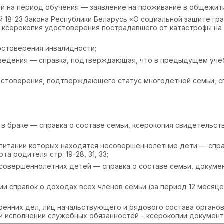
 на период обучения — заявление на проживание в общежити
 18-23 Закона Республики Беларусь «О социальной защите гр
— ксерокопия удостоверения пострадавшего от катастрофы на
достоверения инвалидности;
аведения — справка, подтверждающая, что в предыдущем уче
стоверения, подтверждающего статус многодетной семьи, сп
 в браке — справка о составе семьи, ксерокопия свидетельст
оспитании которых находятся несовершеннолетние дети — спра
а родителя стр. 19-28, 31, 33;
совершеннолетних детей — справка о составе семьи, докуме
 справок о доходах всех членов семьи (за период 12 месяцев
ренних дел, лиц начальствующего и рядового состава органо
ри исполнении служебных обязанностей – ксерокопии докумен