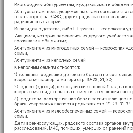
Иногородним абитуриентам, нуждающимся в общежитии
Абитуриентам, пользующимся льготами согласно статей
от катастроф на ЧАЭС, других радиационных аварий» 
радиационных аварий;
Инвалидам с детства, либо I, II группы — ксерокопия у
Учащимся, которые перевелись из другого учебного з
проживали в общежитии;
Абитуриентам из многодетных семей — ксерокопия удо
семьи;
Абитуриентам из неполных семей.
К неполным семьям относятся:
1) женщины, родившие детей вне брака и не состоящие
ксерокопия паспорта матери стр. 19-28, 31, 33;
2) вдовы (вдовцы), не вступившие в новый брак, на в
ксерокопия свидетельства о смерти, ксерокопия паспорт
3) родители, расторгнувшие брак и воспитывающие не
брака, ксерокопия паспорта родителя стр. 19-28, 31, 33;
Абитуриентам из малообеспеченных семей — ксерокопии
семьи.
Дети военнослужащих, рядового состава органов внут
расследований, МЧС, погибших, умерших от ранений п