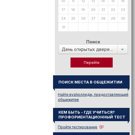
10
11
12
13
14
15
16
17
18
19
20
21
22
23
24
25
26
27
28
29
30
31
Поиск
День открытых дверей в:
ПОИСК МЕСТА В ОБЩЕЖИТИИ
Найти вуз/колледж, предоставляющий
общежитие
КЕМ БЫТЬ - ГДЕ УЧИТЬСЯ?
ПРОФОРИЕНТАЦИОННЫЙ ТЕСТ
Пройти тестирование