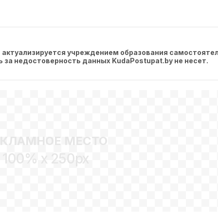
, актуализируется учреждением образования самостоятел
ть за недостоверность данных KudaPostupat.by не несет.
ЕКЛАМНОЕ МЕСТО
100% x 250px