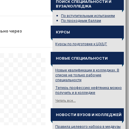
ПОИСК СПЕЦИАЛЬНОСТИ И
ВУЗА/КОЛЛЕДЖА
По вступительным испытаниям
По проходным баллам
ьно через
КУРСЫ
Курсы по подготовке к ЦЭ/ЦТ
НОВЫЕ СПЕЦИАЛЬНОСТИ
Новые квалификации в колледжах. В
списке не только рабочие
специальности
Теперь профессию нефтяника можно
получить и в колледже
Читать все...
НОВОСТИ ВУЗОВ И КОЛЛЕДЖЕЙ
Правила целевого набора в медвузы