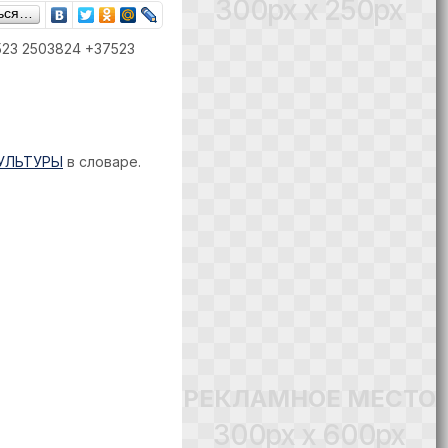
300px x 250px
ься…
7523 2503824 +37523
КУЛЬТУРЫ
в словаре.
РЕКЛАМНОЕ МЕСТО
300px x 600px