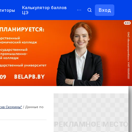
Калькулятор баллов
Вход
титоры
ЦЭ
Обучение для иностранцев
Курсы
Переподготовка
ска Скорины"
/
Данные по
РЕКЛАМНОЕ МЕСТО