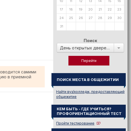
10
11
12
13
14
15
16
17
18
19
20
21
22
23
24
25
26
27
28
29
30
31
Поиск
День открытых дверей в:
роводится самими
цию в приемной
ПОИСК МЕСТА В ОБЩЕЖИТИИ
Найти вуз/колледж, предоставляющий
общежитие
КЕМ БЫТЬ - ГДЕ УЧИТЬСЯ?
ПРОФОРИЕНТАЦИОННЫЙ ТЕСТ
Пройти тестирование