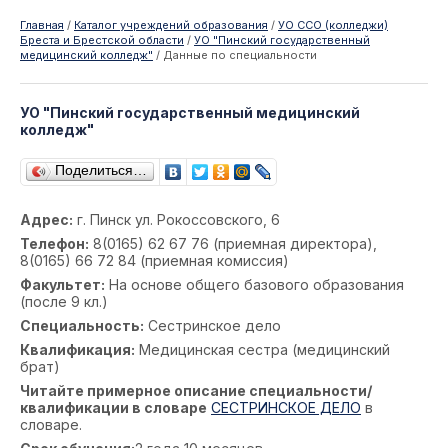
Главная
/
Каталог учреждений образования
/
УО ССО (колледжи)
Бреста и Брестской области
/
УО "Пинский государственный
медицинский колледж"
/
Данные по специальности
УО "Пинский государственный медицинский
колледж"
Поделиться…
Адрес:
г. Пинск ул. Рокоссовского, 6
Телефон:
8(0165) 62 67 76 (приемная директора),
8(0165) 66 72 84 (приемная комиссия)
Факультет:
На основе общего базового образования
(после 9 кл.)
Специальность:
Сестринское дело
Квалификация:
Медицинская сестра (медицинский
брат)
Читайте примерное описание специальности/
квалификации в словаре
СЕСТРИНСКОЕ ДЕЛО
в
словаре.