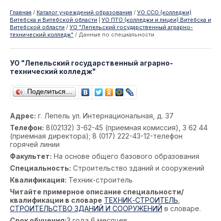
Главная
/
Каталог учреждений образования
/
УО ССО (колледжи)
Витебска и Витебской области
|
УО ПТО (колледжи и лицеи) Витебска и
Витебской области
/
УО "Лепельский государственный аграрно-
технический колледж"
/
Данные по специальности
УО "Лепельский государственный аграрно-
технический колледж"
Поделиться…
Адрес:
г. Лепель ул. Интернациональная, д. 37
Телефон:
8(02132) 3-62-45 (приемная комиссия), 3 62 44
(приемная директора); 8 (017) 222-43-12-телефон
горячей линии
Факультет:
На основе общего базового образования
Специальность:
Строительство зданий и сооружений
Квалификация:
Техник-строитель
Читайте примерное описание специальности/
квалификации в словаре
ТЕХНИК-СТРОИТЕЛЬ
,
СТРОИТЕЛЬСТВО ЗДАНИЙ И СООРУЖЕНИЙ
в словаре.
Срок обучения:
3 года 6 месяцев