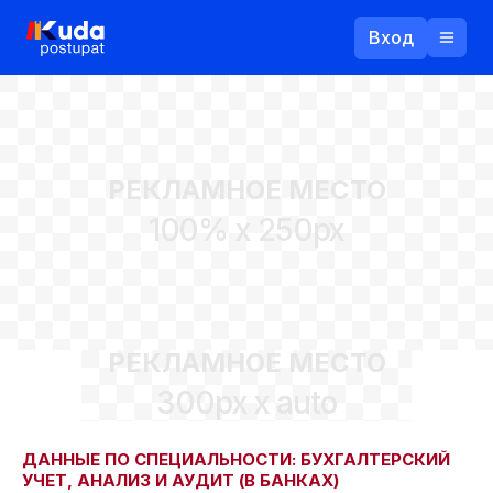
Вход
Назад
РЕКЛАМНОЕ МЕСТО
Логин
100% x 250px
Пароль
Ваш email
РЕКЛАМНОЕ МЕСТО
Забыли пароль?
300px x auto
Войти
Прислать пароль
Регистрация
ДАННЫЕ ПО СПЕЦИАЛЬНОСТИ: БУХГАЛТЕРСКИЙ
УЧЕТ, АНАЛИЗ И АУДИТ (В БАНКАХ)