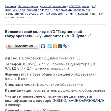
Главная
/
Каталог учреждений образования
/
УО ССО (колледжи)
Гродно и Гродненской области
/
Волковысский колледж УО
"Гродненский государственный университет им. Я. Купалы"
/
Данные
по специальности
Волковысский колледж УО "Гродненский
государственный университет им. Я. Купалы"
Поделиться…
Адрес:
г. Волковыск Социалистическая, 33
Телефон:
8(01512) 6 77 25 (приемная директора), 8
(01512) 6-77-27 (приемная комиссия)
Факультет:
На базе общего среднего образования
(после 11 кл.)
Специальность:
Дошкольное образование
Квалификация:
Воспитатель дошкольного образования
Читайте примерное описание специальности/
квалификации в словаре
ДОШКОЛЬНОЕ ОБРАЗОВАНИЕ
в словаре.
Срок обучения:
1 год 10 месяцев