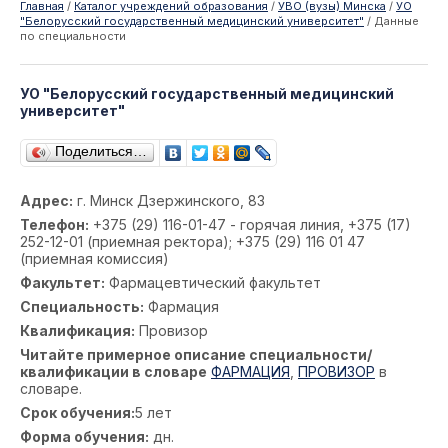
Главная
/
Каталог учреждений образования
/
УВО (вузы) Минска
/
УО
"Белорусский государственный медицинский университет"
/
Данные
по специальности
УО "Белорусский государственный медицинский
университет"
Поделиться…
Адрес:
г. Минск Дзержинского, 83
Телефон:
+375 (29) 116-01-47 - горячая линия, +375 (17)
252-12-01 (приемная ректора); +375 (29) 116 01 47
(приемная комиссия)
Факультет:
Фармацевтический факультет
Специальность:
Фармация
Квалификация:
Провизор
Читайте примерное описание специальности/
квалификации в словаре
ФАРМАЦИЯ
,
ПРОВИЗОР
в
словаре.
Срок обучения:
5 лет
Форма обучения:
дн.