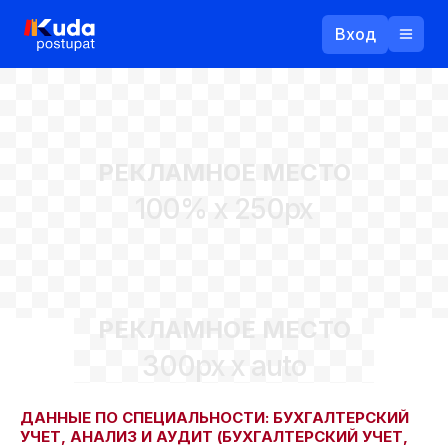
Вход
Назад
РЕКЛАМНОЕ МЕСТО
Логин
100% x 250px
Пароль
Ваш email
РЕКЛАМНОЕ МЕСТО
Забыли пароль?
300px x auto
Войти
Прислать пароль
Регистрация
ДАННЫЕ ПО СПЕЦИАЛЬНОСТИ: БУХГАЛТЕРСКИЙ
УЧЕТ, АНАЛИЗ И АУДИТ (БУХГАЛТЕРСКИЙ УЧЕТ,