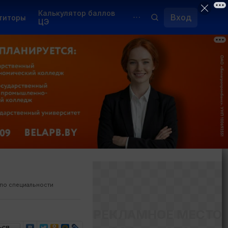
Калькулятор баллов
Вход
титоры
ЦЭ
Обучение для иностранцев
Курсы
Переподготовка
по специальности
РЕКЛАМНОЕ МЕСТО
ься…