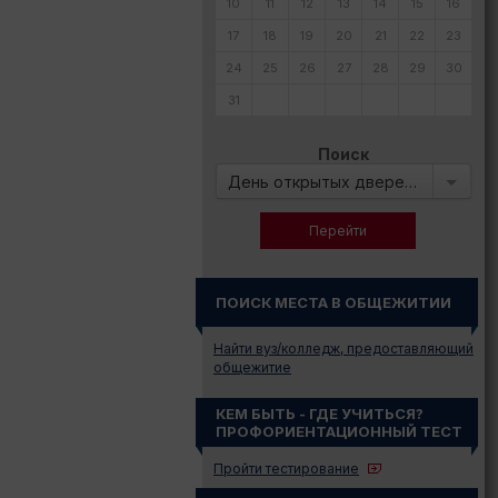
10
11
12
13
14
15
16
17
18
19
20
21
22
23
24
25
26
27
28
29
30
31
Поиск
День открытых дверей в:
ПОИСК МЕСТА В ОБЩЕЖИТИИ
Найти вуз/колледж, предоставляющий
общежитие
КЕМ БЫТЬ - ГДЕ УЧИТЬСЯ?
ПРОФОРИЕНТАЦИОННЫЙ ТЕСТ
Пройти тестирование