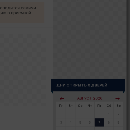
роводится самими
цию в приемной
ДНИ ОТКРЫТЫХ ДВЕРЕЙ
АВГУСТ
2026
Пн
Вт
Ср
Чт
Пт
Сб
Вс
1
2
3
4
5
6
7
8
9