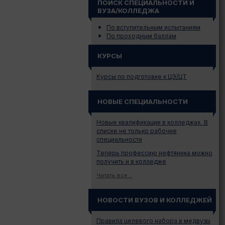
ПОИСК СПЕЦИАЛЬНОСТИ И
ВУЗА/КОЛЛЕДЖА
По вступительным испытаниям
По проходным баллам
КУРСЫ
Курсы по подготовке к ЦЭ/ЦТ
НОВЫЕ СПЕЦИАЛЬНОСТИ
Новые квалификации в колледжах. В
списке не только рабочие
специальности
Теперь профессию нефтяника можно
получить и в колледже
Читать все...
НОВОСТИ ВУЗОВ И КОЛЛЕДЖЕЙ
Правила целевого набора в медвузы