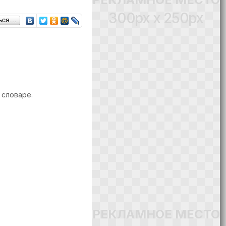
300px x 250px
ься…
 словаре.
РЕКЛАМНОЕ МЕСТО