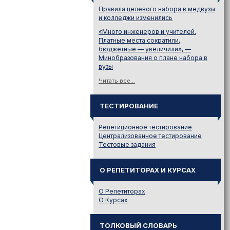
Правила целевого набора в медвузы
и колледжи изменились
«Много инженеров и учителей.
Платные места сократили,
бюджетные — увеличили», —
Минобразования о плане набора в
вузы
Читать все...
ТЕСТИРОВАНИЕ
Репетиционное тестирование
Централизованное тестирование
Тестовые задания
О РЕПЕТИТОРАХ И КУРСАХ
О Репетиторах
О Курсах
ТОЛКОВЫЙ СЛОВАРЬ