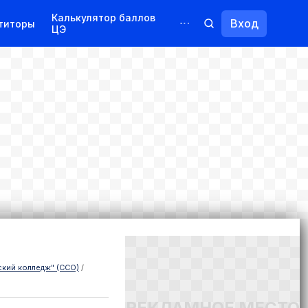
Калькулятор баллов
Вход
титоры
ЦЭ
Обучение для иностранцев
Курсы
Переподготовка
кий колледж" (ССО)
/
РЕКЛАМНОЕ МЕСТО