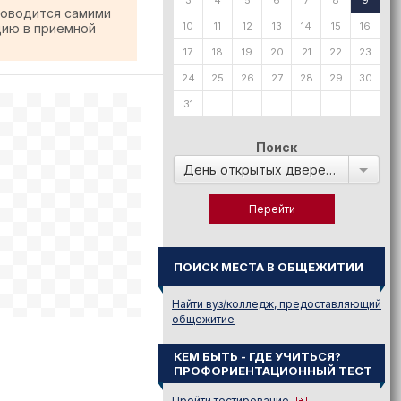
3
4
5
6
7
8
9
роводится самими
10
11
12
13
14
15
16
цию в приемной
17
18
19
20
21
22
23
24
25
26
27
28
29
30
31
Поиск
День открытых дверей в:
ПОИСК МЕСТА В ОБЩЕЖИТИИ
Найти вуз/колледж, предоставляющий
общежитие
КЕМ БЫТЬ - ГДЕ УЧИТЬСЯ?
ПРОФОРИЕНТАЦИОННЫЙ ТЕСТ
Пройти тестирование