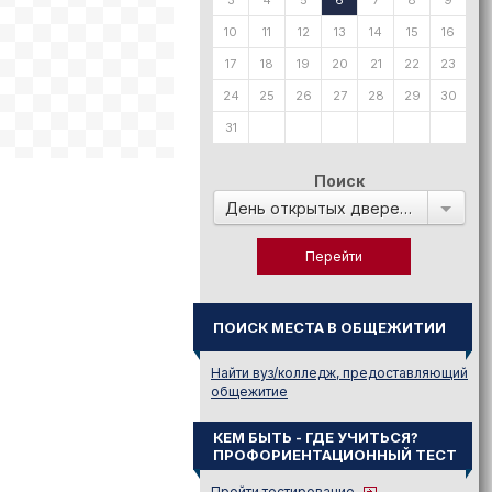
3
4
5
6
7
8
9
10
11
12
13
14
15
16
17
18
19
20
21
22
23
24
25
26
27
28
29
30
31
Поиск
День открытых дверей в:
ПОИСК МЕСТА В ОБЩЕЖИТИИ
Найти вуз/колледж, предоставляющий
общежитие
КЕМ БЫТЬ - ГДЕ УЧИТЬСЯ?
ПРОФОРИЕНТАЦИОННЫЙ ТЕСТ
Пройти тестирование