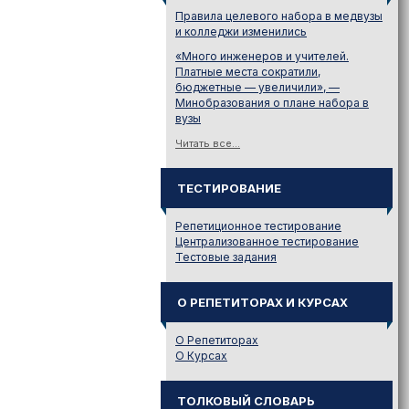
Правила целевого набора в медвузы
и колледжи изменились
«Много инженеров и учителей.
Платные места сократили,
бюджетные — увеличили», —
Минобразования о плане набора в
вузы
Читать все...
ТЕСТИРОВАНИЕ
Репетиционное тестирование
Централизованное тестирование
Тестовые задания
О РЕПЕТИТОРАХ И КУРСАХ
О Репетиторах
О Курсах
ТОЛКОВЫЙ СЛОВАРЬ