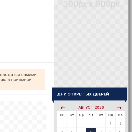
300px x 600px
роводится самими
цию в приемной
ДНИ ОТКРЫТЫХ ДВЕРЕЙ
АВГУСТ
2026
Пн
Вт
Ср
Чт
Пт
Сб
Вс
1
2