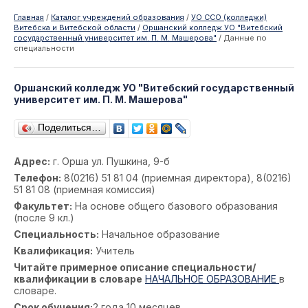
Главная
/
Каталог учреждений образования
/
УО ССО (колледжи)
Витебска и Витебской области
/
Оршанский колледж УО "Витебский
государственный университет им. П. М. Машерова"
/
Данные по
специальности
Оршанский колледж УО "Витебский государственный
университет им. П. М. Машерова"
Поделиться…
Адрес:
г. Орша ул. Пушкина, 9-б
Телефон:
8(0216) 51 81 04 (приемная директора), 8(0216)
51 81 08 (приемная комиссия)
Факультет:
На основе общего базового образования
(после 9 кл.)
Специальность:
Начальное образование
Квалификация:
Учитель
Читайте примерное описание специальности/
квалификации в словаре
НАЧАЛЬНОЕ ОБРАЗОВАНИЕ
в
словаре.
Срок обучения:
2 года 10 месяцев