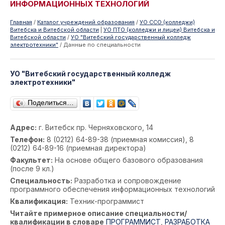
ИНФОРМАЦИОННЫХ ТЕХНОЛОГИЙ
Главная
/
Каталог учреждений образования
/
УО ССО (колледжи)
Витебска и Витебской области
|
УО ПТО (колледжи и лицеи) Витебска и
Витебской области
/
УО "Витебский государственный колледж
электротехники"
/
Данные по специальности
УО "Витебский государственный колледж
электротехники"
Поделиться…
Адрес:
г. Витебск пр. Черняховского, 14
Телефон:
8 (0212) 64-89-38 (приемная комиссия), 8
(0212) 64-89-16 (приемная директора)
Факультет:
На основе общего базового образования
(после 9 кл.)
Специальность:
Разработка и сопровождение
программного обеспечения информационных технологий
Квалификация:
Техник-программист
Читайте примерное описание специальности/
квалификации в словаре
ПРОГРАММИСТ
,
РАЗРАБОТКА