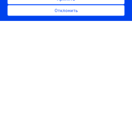
Отклонить
РЕКЛАМНОЕ МЕСТО
300px x auto