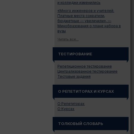
и колледжи изменились
«Много инженеров и учителей.
Платные места сократили,
бюджетные — увеличили», —
Минобразования о плане набора в
вузы
Читать все...
ТЕСТИРОВАНИЕ
Репетиционное тестирование
Централизованное тестирование
Тестовые задания
О РЕПЕТИТОРАХ И КУРСАХ
О Репетиторах
О Курсах
ТОЛКОВЫЙ СЛОВАРЬ