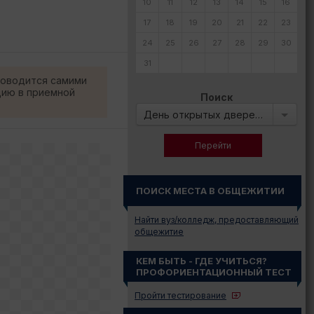
10
11
12
13
14
15
16
17
18
19
20
21
22
23
24
25
26
27
28
29
30
31
роводится самими
цию в приемной
Поиск
День открытых дверей в:
ПОИСК МЕСТА В ОБЩЕЖИТИИ
Найти вуз/колледж, предоставляющий
общежитие
КЕМ БЫТЬ - ГДЕ УЧИТЬСЯ?
ПРОФОРИЕНТАЦИОННЫЙ ТЕСТ
Пройти тестирование