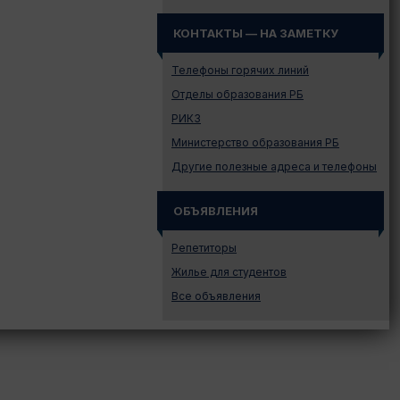
Законодательство
Иностранному абитуриенту
КОНТАКТЫ — НА ЗАМЕТКУ
Куда поступать на твою
специальность?
Телефоны горячих линий
Куда поступать? — Это надо
Отделы образования РБ
знать!
РИКЗ
Новости образования и не
Министерство образования РБ
только
Другие полезные адреса и телефоны
Подготовительные курсы
Подготовка к ЦЭ и ЦТ.
Репетиторы
ОБЪЯВЛЕНИЯ
Поступление в вузы
Репетиторы
Поступление в колледжи
Жилье для студентов
Профориентация
Все объявления
Проходные баллы в вузах
Беларуси
Распределение
Репетиционное
тестирование (РТ)