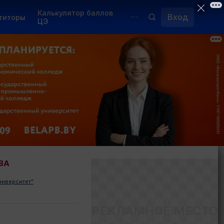
Калькулятор баллов
Вход
титоры
ЦЭ
Обучение для иностранцев
Курсы
Переподготовка
ВА
ниверситет"
РЕКЛАМНОЕ МЕСТО