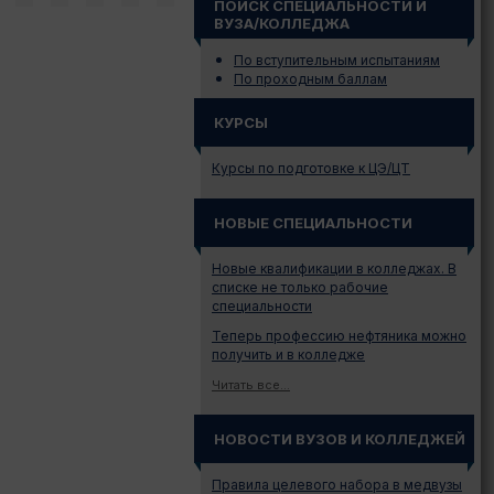
ПОИСК СПЕЦИАЛЬНОСТИ И
ВУЗА/КОЛЛЕДЖА
По вступительным испытаниям
По проходным баллам
КУРСЫ
Курсы по подготовке к ЦЭ/ЦТ
НОВЫЕ СПЕЦИАЛЬНОСТИ
Новые квалификации в колледжах. В
списке не только рабочие
специальности
Теперь профессию нефтяника можно
получить и в колледже
Читать все...
НОВОСТИ ВУЗОВ И КОЛЛЕДЖЕЙ
Правила целевого набора в медвузы