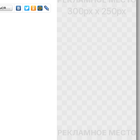
ься…
300px x 250px
РЕКЛАМНОЕ МЕСТО