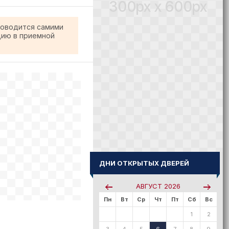
300px x 600px
роводится самими
цию в приемной
ДНИ ОТКРЫТЫХ ДВЕРЕЙ
АВГУСТ
2026
Пн
Вт
Ср
Чт
Пт
Сб
Вс
1
2