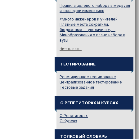
Правила целевого набора в медвузы
и колледжи изменились
«Много инженеров и учителей.
Платные места сократили,
бюджетные — увеличили», —
Минобразования о плане набора в
вузы
Читать все...
ТЕСТИРОВАНИЕ
Репетиционное тестирование
Централизованное тестирование
Тестовые задания
О РЕПЕТИТОРАХ И КУРСАХ
О Репетиторах
О Курсах
ТОЛКОВЫЙ СЛОВАРЬ