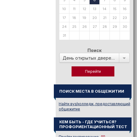
3
4
5
6
7
8
9
10
11
12
13
14
15
16
17
18
19
20
21
22
23
24
25
26
27
28
29
30
31
Поиск
День открытых дверей в:
ПОИСК МЕСТА В ОБЩЕЖИТИИ
Найти вуз/колледж, предоставляющий
общежитие
КЕМ БЫТЬ - ГДЕ УЧИТЬСЯ?
ПРОФОРИЕНТАЦИОННЫЙ ТЕСТ
Пройти тестирование