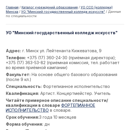
Главная
/
Каталог учреждений образования
/
УО ССО (колледжи)
Минска
/
УО "Минский государственный колледж искусств"
/
Данные
по специальности
УО "Минский государственный колледж искусств"
Адрес:
г. Минск ул. Лейтенанта Кижеватова, 9
Телефон:
+375 (17) 360-24-30 (приёмная директора);
+375 (17) 363-53-82 (приёмная комиссия, тел. работает
во время приёмной кампании)
Факультет:
На основе общего базового образования
(после 9 кл.)
Специальность:
Фортепианное исполнительство
Квалификация:
Артист. Концертмейстер. Учитель
Читайте примерное описание специальности/
квалификации в словаре
ФОРТЕПИАННОЕ
ИСПОЛНИТЕЛЬСТВО
в словаре.
Срок обучения:
3 года 10 месяцев
Форма обучения:
дн