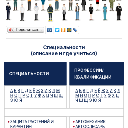
Поделиться…
Специальности
(описание и где учиться)
ПРОФЕССИИ/
СПЕЦИАЛЬНОСТИ
КВАЛИФИКАЦИИ
А
Б
В
Г
Д
Е
Ё
Ж
З
И
К
Л
М
А
Б
В
Г
Д
Е
Ё
Ж
З
И
К
Л
Н
О
П
Р
С
Т
У
Ф
Х
Ц
Ч
Ш
Щ
М
Н
О
П
Р
С
Т
У
Ф
Х
Ц
Э
Ю
Я
Ч
Ш
Щ
Э
Ю
Я
ЗАЩИТА РАСТЕНИЙ И
АВТОМЕХАНИК
КАРАНТИН
АВТОСЛЕСАРЬ