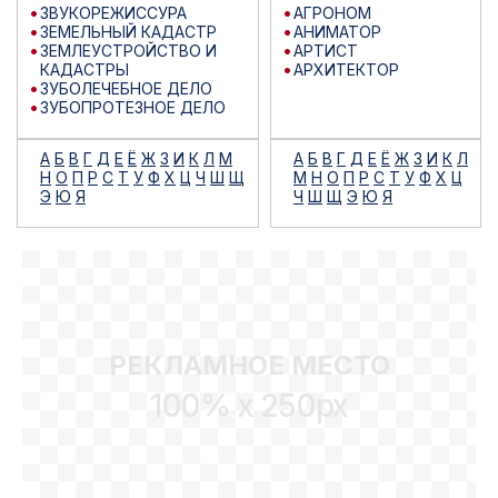
ЗВУКОРЕЖИССУРА
АГРОНОМ
ЗЕМЕЛЬНЫЙ КАДАСТР
АНИМАТОР
ЗЕМЛЕУСТРОЙСТВО И
АРТИСТ
КАДАСТРЫ
АРХИТЕКТОР
ЗУБОЛЕЧЕБНОЕ ДЕЛО
ЗУБОПРОТЕЗНОЕ ДЕЛО
А
Б
В
Г
Д
Е
Ё
Ж
З
И
К
Л
М
А
Б
В
Г
Д
Е
Ё
Ж
З
И
К
Л
Н
О
П
Р
С
Т
У
Ф
Х
Ц
Ч
Ш
Щ
М
Н
О
П
Р
С
Т
У
Ф
Х
Ц
Э
Ю
Я
Ч
Ш
Щ
Э
Ю
Я
РЕКЛАМНОЕ МЕСТО
100% x 250px