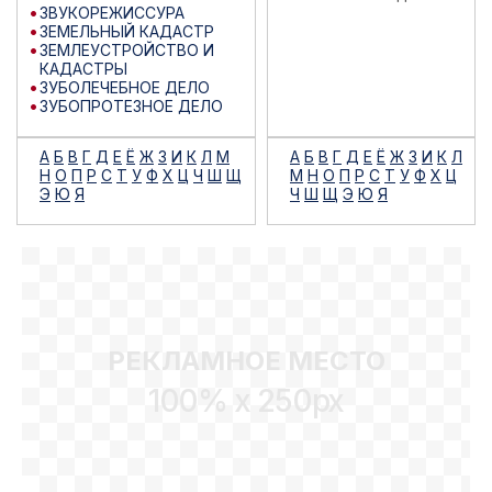
ЗВУКОРЕЖИССУРА
ЗЕМЕЛЬНЫЙ КАДАСТР
ЗЕМЛЕУСТРОЙСТВО И
КАДАСТРЫ
ЗУБОЛЕЧЕБНОЕ ДЕЛО
ЗУБОПРОТЕЗНОЕ ДЕЛО
А
Б
В
Г
Д
Е
Ё
Ж
З
И
К
Л
М
А
Б
В
Г
Д
Е
Ё
Ж
З
И
К
Л
Н
О
П
Р
С
Т
У
Ф
Х
Ц
Ч
Ш
Щ
М
Н
О
П
Р
С
Т
У
Ф
Х
Ц
Э
Ю
Я
Ч
Ш
Щ
Э
Ю
Я
РЕКЛАМНОЕ МЕСТО
100% x 250px