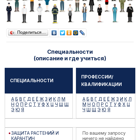
Поделиться…
Специальности
(описание и где учиться)
ПРОФЕССИИ/
СПЕЦИАЛЬНОСТИ
КВАЛИФИКАЦИИ
А
Б
В
Г
Д
Е
Ё
Ж
З
И
К
Л
М
А
Б
В
Г
Д
Е
Ё
Ж
З
И
К
Л
Н
О
П
Р
С
Т
У
Ф
Х
Ц
Ч
Ш
Щ
М
Н
О
П
Р
С
Т
У
Ф
Х
Ц
Э
Ю
Я
Ч
Ш
Щ
Э
Ю
Я
ЗАЩИТА РАСТЕНИЙ И
По вашему запросу
КАРАНТИН
ничего не найдено