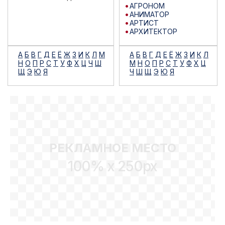
АГРОНОМ
АНИМАТОР
АРТИСТ
АРХИТЕКТОР
А
Б
В
Г
Д
Е
Ё
Ж
З
И
К
Л
М
А
Б
В
Г
Д
Е
Ё
Ж
З
И
К
Л
Н
О
П
Р
С
Т
У
Ф
Х
Ц
Ч
Ш
М
Н
О
П
Р
С
Т
У
Ф
Х
Ц
Щ
Э
Ю
Я
Ч
Ш
Щ
Э
Ю
Я
РЕКЛАМНОЕ МЕСТО
100% x 250px