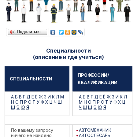
Поделиться…
Специальности
(описание и где учиться)
ПРОФЕССИИ/
СПЕЦИАЛЬНОСТИ
КВАЛИФИКАЦИИ
А
Б
В
Г
Д
Е
Ё
Ж
З
И
К
Л
М
А
Б
В
Г
Д
Е
Ё
Ж
З
И
К
Л
Н
О
П
Р
С
Т
У
Ф
Х
Ц
Ч
Ш
М
Н
О
П
Р
С
Т
У
Ф
Х
Ц
Щ
Э
Ю
Я
Ч
Ш
Щ
Э
Ю
Я
По вашему запросу
АВТОМЕХАНИК
ничего не найдено
АВТОСЛЕСАРЬ