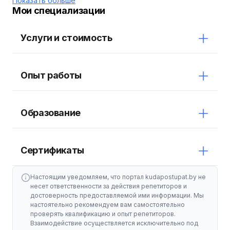
Показать больше
ориентированный подход к каждому ученику,
Мои специализации
предоставляю только качественно -
отобранную информацию, направленную на
Услуги и стоимость
получение максимальных баллов.Занятия
проходят в районе ст. метро Автозаводская
Опыт работы
Образование
Сертификаты
Настоящим уведомляем, что портал kudapostupat.by не
несет ответственности за действия репетиторов и
достоверность предоставляемой ими информации. Мы
настоятельно рекомендуем вам самостоятельно
проверять квалификацию и опыт репетиторов.
Взаимодействие осуществляется исключительно под