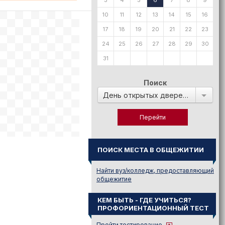
3
4
5
6
7
8
9
10
11
12
13
14
15
16
17
18
19
20
21
22
23
24
25
26
27
28
29
30
31
Поиск
День открытых дверей в:
ПОИСК МЕСТА В ОБЩЕЖИТИИ
Найти вуз/колледж, предоставляющий
общежитие
КЕМ БЫТЬ - ГДЕ УЧИТЬСЯ?
ПРОФОРИЕНТАЦИОННЫЙ ТЕСТ
Пройти тестирование