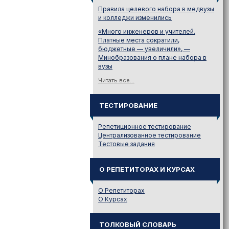
Правила целевого набора в медвузы
и колледжи изменились
«Много инженеров и учителей.
Платные места сократили,
бюджетные — увеличили», —
Минобразования о плане набора в
вузы
Читать все...
ТЕСТИРОВАНИЕ
Репетиционное тестирование
Централизованное тестирование
Тестовые задания
О РЕПЕТИТОРАХ И КУРСАХ
О Репетиторах
О Курсах
ТОЛКОВЫЙ СЛОВАРЬ