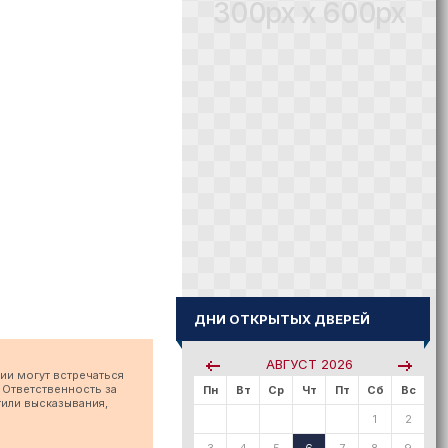
300px x 600px
ДНИ ОТКРЫТЫХ ДВЕРЕЙ
АВГУСТ
2026
ии могут встречаться
 Ответственность за
Пн
Вт
Ср
Чт
Пт
Сб
Вс
тили высказывания,
1
2