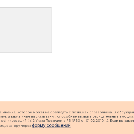
е мнение, которое может не совпадать с позицией справочника. В обсужден
кие, а также иные высказывания, способные вызвать отрицательные эмоции.
бликовавший (п.12 Указа Президента РБ №60 от 01.02.2010 г.). Если вы заме
форму сообщений
 модератору через
.