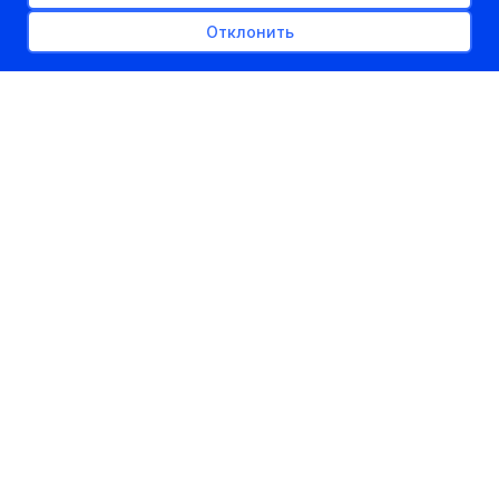
Отклонить
РЕКЛАМНОЕ МЕСТО
300px x auto