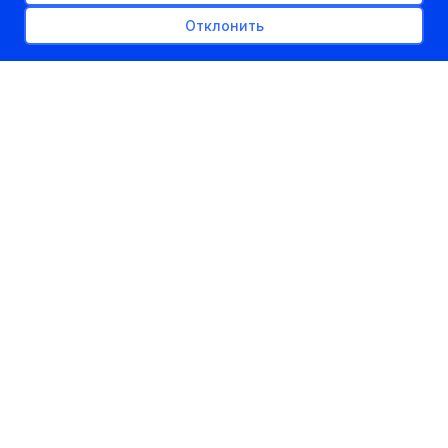
Отклонить
РЕКЛАМНОЕ МЕСТО
300px x auto