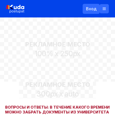
Вход
Назад
РЕКЛАМНОЕ МЕСТО
Логин
100% x 250px
Пароль
Ваш email
РЕКЛАМНОЕ МЕСТО
Забыли пароль?
300px x auto
Войти
Прислать пароль
Регистрация
ВОПРОСЫ И ОТВЕТЫ: В ТЕЧЕНИЕ КАКОГО ВРЕМЕНИ
МОЖНО ЗАБРАТЬ ДОКУМЕНТЫ ИЗ УНИВЕРСИТЕТА