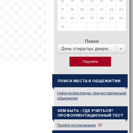
10
11
12
13
14
15
16
17
18
19
20
21
22
23
24
25
26
27
28
29
30
31
Поиск
День открытых дверей в:
ПОИСК МЕСТА В ОБЩЕЖИТИИ
Найти вуз/колледж, предоставляющий
общежитие
КЕМ БЫТЬ - ГДЕ УЧИТЬСЯ?
ПРОФОРИЕНТАЦИОННЫЙ ТЕСТ
Пройти тестирование