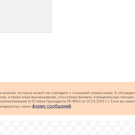
е мнение, которое может не совпадать с позицией справочника. В обсужден
кие, а также иные высказывания, способные вызвать отрицательные эмоции.
бликовавший (п.12 Указа Президента РБ №60 от 01.02.2010 г.). Если вы заме
форму сообщений
 модератору через
.