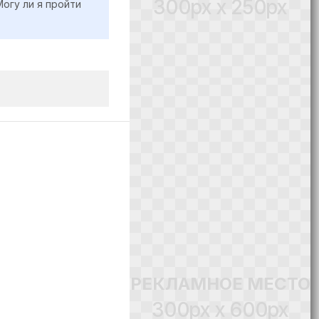
300px x 250px
огу ли я пройти
РЕКЛАМНОЕ МЕСТО
300px x 600px