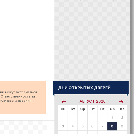
ДНИ ОТКРЫТЫХ ДВЕРЕЙ
ии могут встречаться
 Ответственность за
тили высказывания,
АВГУСТ
2026
Пн
Вт
Ср
Чт
Пт
Сб
Вс
1
2
3
4
5
6
7
8
9