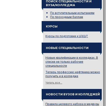
ПОИСК СПЕЦИАЛЬНОСТИ И
ВУЗА/КОЛЛЕДЖА
По вступительным испытаниям
По проходным баллам
КУРСЫ
Курсы по подготовке к ЦЭ/ЦТ
НОВЫЕ СПЕЦИАЛЬНОСТИ
Новые квалификации в колледжах. В
списке не только рабочие
специальности
Теперь профессию нефтяника можно
получить и в колледже
Читать все...
НОВОСТИ ВУЗОВ И КОЛЛЕДЖЕЙ
Правила целевого набора в медвузы