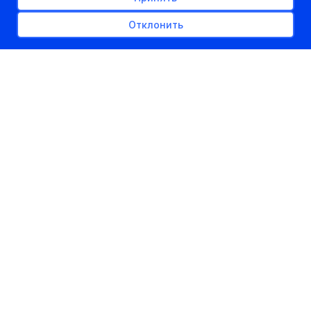
Отклонить
РЕКЛАМНОЕ МЕСТО
300px x auto