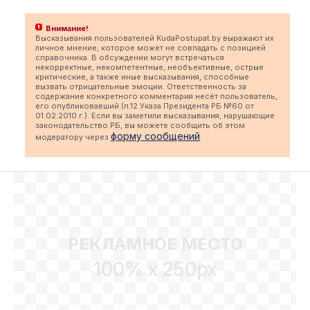
Внимание!
Высказывания пользователей KudaPostupat.by выражают их
личное мнение, которое может не совпадать с позицией
справочника. В обсуждении могут встречаться
некорректные, некомпетентные, необъективные, острые
критические, а также иные высказывания, способные
вызвать отрицательные эмоции. Ответственность за
содержание конкретного комментария несёт пользователь,
его опубликовавший (п.12 Указа Президента РБ №60 от
01.02.2010 г.). Если вы заметили высказывания, нарушающие
законодательство РБ, вы можете сообщить об этом
форму сообщений
модератору через
.
РЕКЛАМНОЕ МЕСТО
100% x 250px