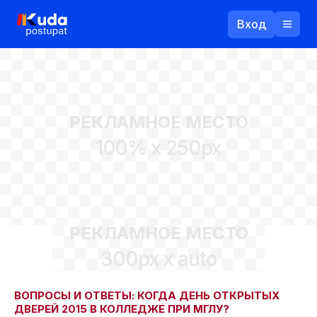
Вход
Назад
РЕКЛАМНОЕ МЕСТО
Логин
100% x 250px
Пароль
Ваш email
РЕКЛАМНОЕ МЕСТО
Забыли пароль?
300px x auto
Войти
Прислать пароль
Регистрация
ВОПРОСЫ И ОТВЕТЫ: КОГДА ДЕНЬ ОТКРЫТЫХ
ДВЕРЕЙ 2015 В КОЛЛЕДЖЕ ПРИ МГЛУ?