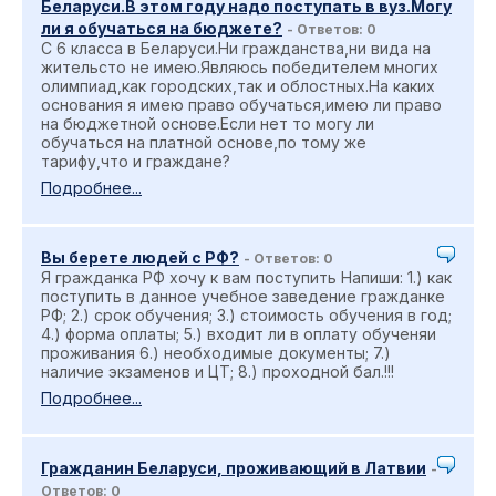
Беларуси.В этом году надо поступать в вуз.Могу
ли я обучаться на бюджете?
- Ответов: 0
С 6 класса в Беларуси.Ни гражданства,ни вида на
жительсто не имею.Являюсь победителем многих
олимпиад,как городских,так и облостных.На каких
основания я имею право обучаться,имею ли право
на бюджетной основе.Если нет то могу ли
обучаться на платной основе,по тому же
тарифу,что и граждане?
Подробнее...
Вы берете людей с РФ?
- Ответов: 0
Я гражданка РФ хочу к вам поступить Напиши: 1.) как
поступить в данное учебное заведение гражданке
РФ; 2.) срок обучения; 3.) стоимость обучения в год;
4.) форма оплаты; 5.) входит ли в оплату обученяи
проживания 6.) необходимые документы; 7.)
наличие экзаменов и ЦТ; 8.) проходной бал.!!!
Подробнее...
Гражданин Беларуси, проживающий в Латвии
-
Ответов: 0