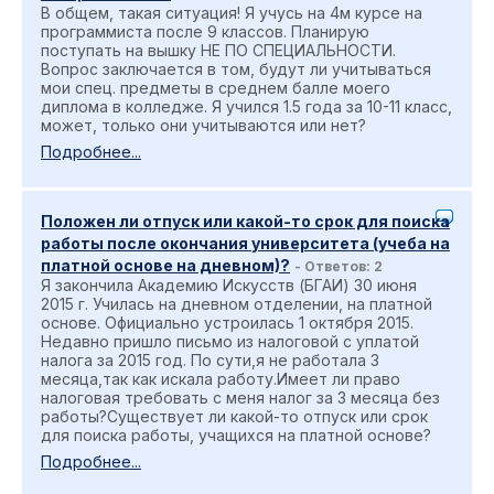
В общем, такая ситуация! Я учусь на 4м курсе на
программиста после 9 классов. Планирую
поступать на вышку НЕ ПО СПЕЦИАЛЬНОСТИ.
Вопрос заключается в том, будут ли учитываться
мои спец. предметы в среднем балле моего
диплома в колледже. Я учился 1.5 года за 10-11 класс,
может, только они учитываются или нет?
Подробнее...
Положен ли отпуск или какой-то срок для поиска
работы после окончания университета (учеба на
платной основе на дневном)?
- Ответов: 2
Я закончила Академию Искусств (БГАИ) 30 июня
2015 г. Училась на дневном отделении, на платной
основе. Официально устроилась 1 октября 2015.
Недавно пришло письмо из налоговой с уплатой
налога за 2015 год. По сути,я не работала 3
месяца,так как искала работу.Имеет ли право
налоговая требовать с меня налог за 3 месяца без
работы?Существует ли какой-то отпуск или срок
для поиска работы, учащихся на платной основе?
Подробнее...