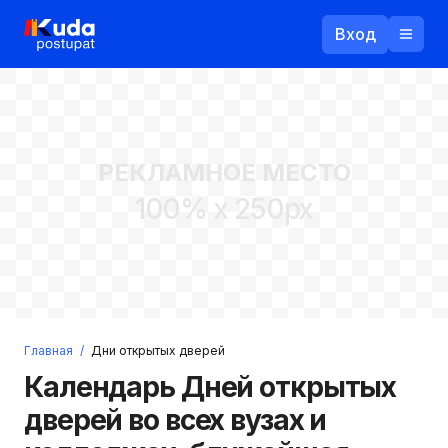
Вход
Назад
РЕКЛАМНОЕ МЕСТО
Логин
100% x 250px
Пароль
Ваш email
Забыли пароль?
Главная
/
Дни открытых дверей
Войти
Календарь Дней открытых
Прислать пароль
Регистрация
дверей во всех вузах и