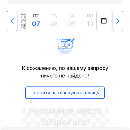
АВГУСТ
ПТ
СБ
ВС
ПН
ВТ
СР
07
08
09
10
11
12
К сожалению, по вашему запросу
ничего не найдено!
Перейти на главную страницу
РЕКЛАМНОЕ МЕСТО
300px x auto