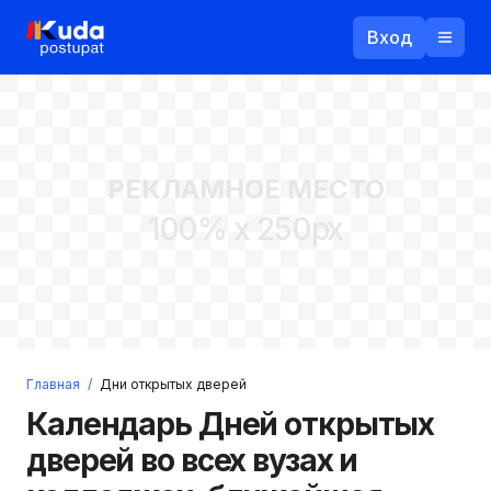
Вход
Назад
РЕКЛАМНОЕ МЕСТО
Логин
100% x 250px
Пароль
Ваш email
Забыли пароль?
Главная
/
Дни открытых дверей
Войти
Календарь Дней открытых
Прислать пароль
Регистрация
дверей во всех вузах и