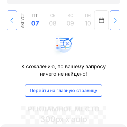
АВГУСТ
ПТ
СБ
ВС
ПН
ВТ
СР
07
08
09
10
11
12
К сожалению, по вашему запросу
ничего не найдено!
Перейти на главную страницу
РЕКЛАМНОЕ МЕСТО
300px x auto