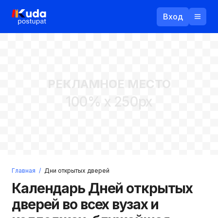
Вход
Назад
РЕКЛАМНОЕ МЕСТО
Логин
100% x 250px
Пароль
Ваш email
Забыли пароль?
Главная
/
Дни открытых дверей
Войти
Календарь Дней открытых
Прислать пароль
Регистрация
дверей во всех вузах и