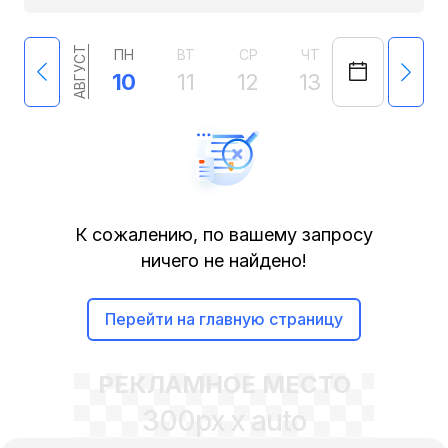
АВГУСТ
ПН
ВТ
СР
ЧТ
ПТ
СБ
10
11
12
13
14
15
К сожалению, по вашему запросу
ничего не найдено!
Перейти на главную страницу
РЕКЛАМНОЕ МЕСТО
300px x auto