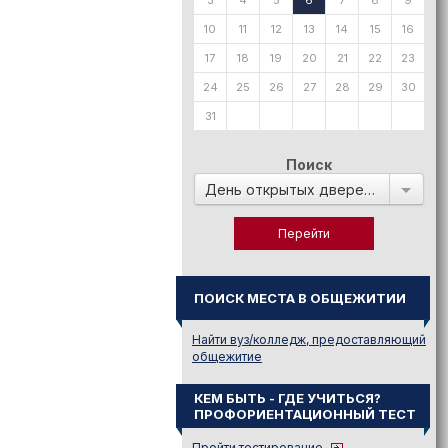
3
4
5
6
7
8
9
10
11
12
13
14
15
16
17
18
19
20
21
22
23
24
25
26
27
28
29
30
31
Поиск
День открытых дверей в:
ПОИСК МЕСТА В ОБЩЕЖИТИИ
Найти вуз/колледж, предоставляющий
общежитие
КЕМ БЫТЬ - ГДЕ УЧИТЬСЯ?
ПРОФОРИЕНТАЦИОННЫЙ ТЕСТ
Пройти тестирование