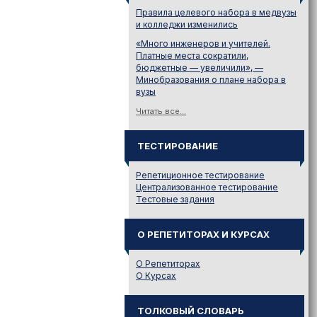
Правила целевого набора в медвузы
и колледжи изменились
«Много инженеров и учителей.
Платные места сократили,
бюджетные — увеличили», —
Минобразования о плане набора в
вузы
Читать все...
ТЕСТИРОВАНИЕ
Репетиционное тестирование
Централизованное тестирование
Тестовые задания
О РЕПЕТИТОРАХ И КУРСАХ
О Репетиторах
О Курсах
ТОЛКОВЫЙ СЛОВАРЬ