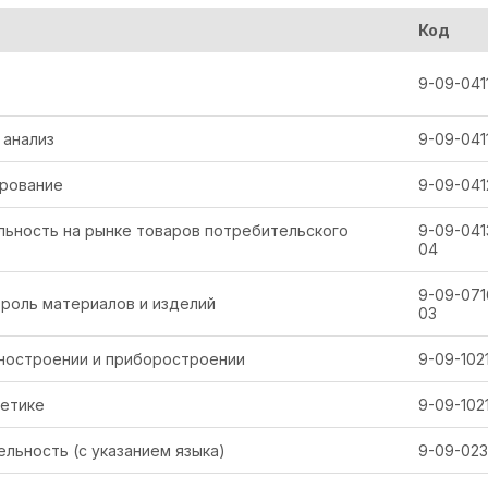
Код
9-09-041
 анализ
9-09-041
рование
9-09-041
ьность на рынке товаров потребительского
9-09-041
04
9-09-071
роль материалов и изделий
03
ностроении и приборостроении
9-09-102
гетике
9-09-102
льность (с указанием языка)
9-09-023