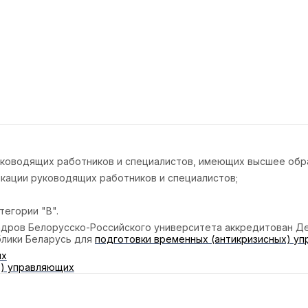
водящих работников и специалистов, имеющих высшее обра
ции руководящих работников и специалистов;
егории "В".
адров Белорусско-Российского университета аккредитован Д
блики Беларусь для
подготовки временных (антикризисных) уп
их
х) управляющих