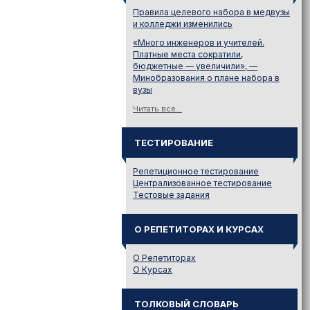
Правила целевого набора в медвузы
и колледжи изменились
«Много инженеров и учителей.
Платные места сократили,
бюджетные — увеличили», —
Минобразования о плане набора в
вузы
Читать все...
ТЕСТИРОВАНИЕ
Репетиционное тестирование
Централизованное тестирование
Тестовые задания
О РЕПЕТИТОРАХ И КУРСАХ
О Репетиторах
О Курсах
ТОЛКОВЫЙ СЛОВАРЬ