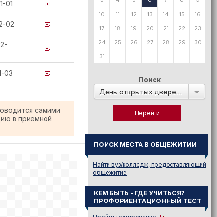
3
4
5
6
7
8
9
1-01
10
11
12
13
14
15
16
2-02
17
18
19
20
21
22
23
24
25
26
27
28
29
30
2-
31
1-03
Поиск
День открытых дверей в:
роводится самими
цию в приемной
ПОИСК МЕСТА В ОБЩЕЖИТИИ
Найти вуз/колледж, предоставляющий
общежитие
КЕМ БЫТЬ - ГДЕ УЧИТЬСЯ?
ПРОФОРИЕНТАЦИОННЫЙ ТЕСТ
Пройти тестирование