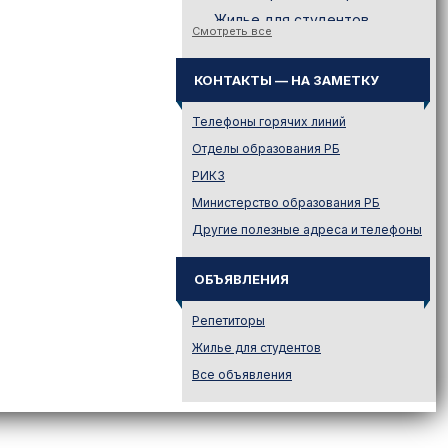
Жилье для студентов
Смотреть все
Законодательство
Иностранному абитуриенту
КОНТАКТЫ — НА ЗАМЕТКУ
Куда поступать на твою
специальность?
Телефоны горячих линий
Куда поступать? — Это надо
Отделы образования РБ
знать!
РИКЗ
Новости образования и не
Министерство образования РБ
только
Другие полезные адреса и телефоны
Подготовительные курсы
Подготовка к ЦЭ и ЦТ.
Репетиторы
ОБЪЯВЛЕНИЯ
Поступление в вузы
Репетиторы
Поступление в колледжи
Жилье для студентов
Профориентация
Все объявления
Проходные баллы в вузах
Беларуси
Распределение