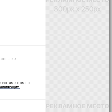
300px x 250px
зование;
епартаментом по
равляющих.
РЕКЛАМНОЕ МЕСТО