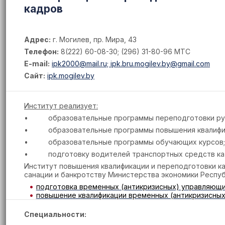
кадров
Адрес:
г. Могилев, пр. Мира, 43
Телефон:
8(222) 60-08-30; (296) 31-80-96 МТС
E-mail:
ipk2000@mail.ru; ipk.bru.mogilev.by@gmail.com
Сайт:
ipk.mogilev.by
Институт реализует:
• образовательные программы переподготовки руко
• образовательные программы повышения квалифика
• образовательные программы обучающих курсов;
• подготовку водителей транспортных средств кат
Институт повышения квалификации и переподготовки к
санации и банкротству Министерства экономики Респу
подготовка временных (антикризисных) управляющ
повышение квалификации временных (антикризисны
Специальности: